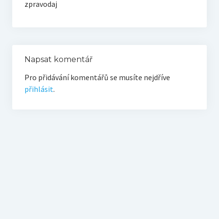
zpravodaj
O vodě ze studní
Proutkaření – historie
Telestézická prospekce
Napsat komentář
Kontakty
Pro přidávání komentářů se musíte nejdříve
Kniha návštěv
přihlásit
.
Mapa – sídlo ČEPES
Kontakty
Seznam praktiků