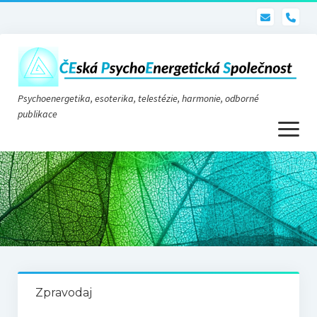
pho
Psychoenergetika, esoterika, telestézie, harmonie, odborné
publikace
otevřít
menu
Psychoenergetika
O nás
O společnosti
Stanovy
Zpravodaj
Telestézie