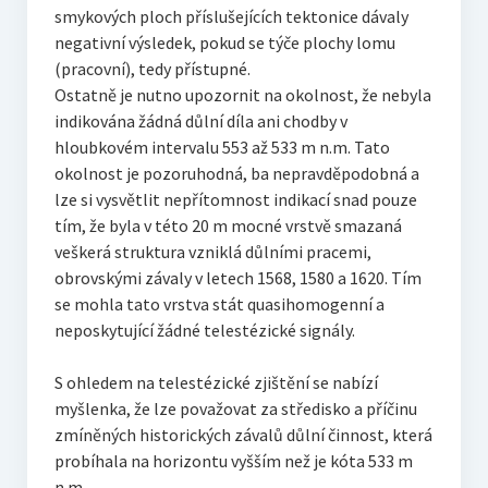
smykových ploch příslušejících tektonice dávaly
negativní výsledek, pokud se týče plochy lomu
(pracovní), tedy přístupné.
Ostatně je nutno upozornit na okolnost, že nebyla
indikována žádná důlní díla ani chodby v
hloubkovém intervalu 553 až 533 m n.m. Tato
okolnost je pozoruhodná, ba nepravděpodobná a
lze si vysvětlit nepřítomnost indikací snad pouze
tím, že byla v této 20 m mocné vrstvě smazaná
veškerá struktura vzniklá důlními pracemi,
obrovskými závaly v letech 1568, 1580 a 1620. Tím
se mohla tato vrstva stát quasihomogenní a
neposkytující žádné telestézické signály.
S ohledem na telestézické zjištění se nabízí
myšlenka, že lze považovat za středisko a příčinu
zmíněných historických závalů důlní činnost, která
probíhala na horizontu vyšším než je kóta 533 m
n.m.