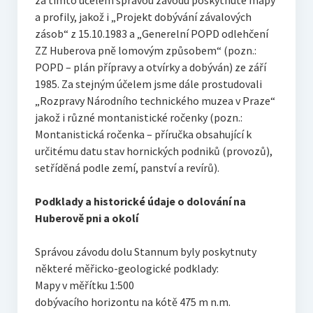
za tímto účelem správou závodu poskytnuté mapy
a profily, jakož i „Projekt dobývání závalových
zásob“ z 15.10.1983 a „Generelní POPD odlehčení
ZZ Huberova pně lomovým způsobem“ (pozn.:
POPD – plán přípravy a otvírky a dobýván) ze září
1985. Za stejným účelem jsme dále prostudovali
„Rozpravy Národního technického muzea v Praze“
jakož i různé montanistické ročenky (pozn.:
Montanistická ročenka – příručka obsahující k
určitému datu stav hornických podniků (provozů),
setříděná podle zemí, panství a revírů).
Podklady a historické údaje o dolování na
Huberově pni a okolí
Správou závodu dolu Stannum byly poskytnuty
některé měřicko-geologické podklady:
Mapy v měřítku 1:500
dobývacího horizontu na kótě 475 m n.m.