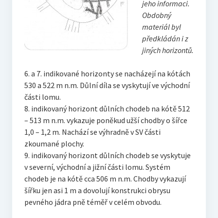
jeho informaci.
Obdobný
materiál byl
předkládán i z
jiných horizontů.
6. a 7. indikované horizonty se nacházejí na kótách
530 a 522 m n.m. Důlní díla se vyskytují ve východní
části lomu.
8. indikovaný horizont důlních chodeb na kótě 512
– 513 m n.m. vykazuje poněkud užší chodby o šířce
1,0 – 1,2 m. Nachází se výhradně v SV části
zkoumané plochy.
9. indikovaný horizont důlních chodeb se vyskytuje
v severní, východní a jižní části lomu. Systém
chodeb je na kótě cca 506 m n.m. Chodby vykazují
šířku jen asi 1 m a dovolují konstrukci obrysu
pevného jádra pně téměř v celém obvodu.