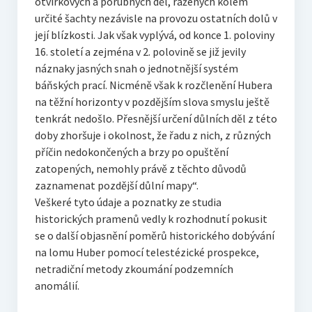
otvírkových a porubných děl, ražených kolem
určité šachty nezávisle na provozu ostatních dolů v
její blízkosti. Jak však vyplývá, od konce 1. poloviny
16. století a zejména v 2. polovině se již jevily
náznaky jasných snah o jednotnější systém
báňských prací. Nicméně však k rozčlenění Hubera
na těžní horizonty v pozdějším slova smyslu ještě
tenkrát nedošlo. Přesnější určení důlních děl z této
doby zhoršuje i okolnost, že řadu z nich, z různých
příčin nedokončených a brzy po opuštění
zatopených, nemohly právě z těchto důvodů
zaznamenat pozdější důlní mapy“.
Veškeré tyto údaje a poznatky ze studia
historických pramenů vedly k rozhodnutí pokusit
se o další objasnění poměrů historického dobývání
na lomu Huber pomocí telestézické prospekce,
netradiční metody zkoumání podzemních
anomálií.