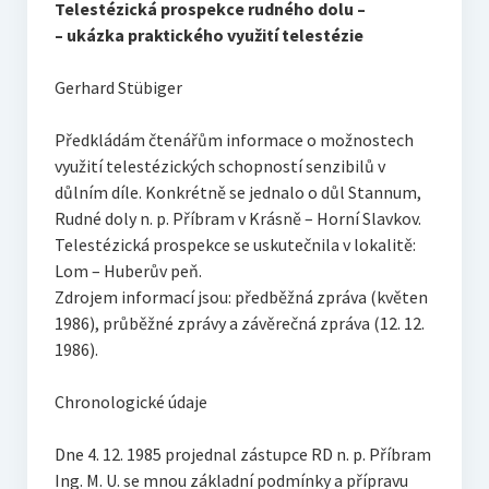
Telestézická prospekce rudného dolu –
O vodě ze studní
– ukázka praktického využití telestézie
Proutkaření – historie
Gerhard Stübiger
Telestézická prospekce
Předkládám čtenářům informace o možnostech
Kontakty
využití telestézických schopností senzibilů v
důlním díle. Konkrétně se jednalo o důl Stannum,
Kniha návštěv
Rudné doly n. p. Příbram v Krásně – Horní Slavkov.
Mapa – sídlo ČEPES
Telestézická prospekce se uskutečnila v lokalitě:
Lom – Huberův peň.
Kontakty
Zdrojem informací jsou: předběžná zpráva (květen
1986), průběžné zprávy a závěrečná zpráva (12. 12.
Seznam praktiků
1986).
Chronologické údaje
Dne 4. 12. 1985 projednal zástupce RD n. p. Příbram
Ing. M. U. se mnou základní podmínky a přípravu