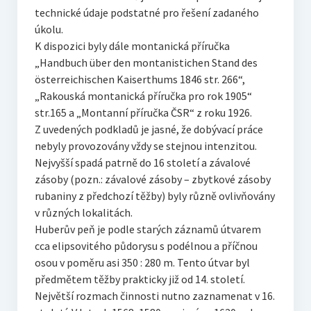
technické údaje podstatné pro řešení zadaného
úkolu.
K dispozici byly dále montanická příručka
„Handbuch über den montanistichen Stand des
österreichischen Kaiserthums 1846 str. 266“,
„Rakouská montanická příručka pro rok 1905“
str.165 a „Montanní příručka ČSR“ z roku 1926.
Z uvedených podkladů je jasné, že dobývací práce
nebyly provozovány vždy se stejnou intenzitou.
Nejvyšší spadá patrně do 16 století a závalové
zásoby (pozn.: závalové zásoby – zbytkové zásoby
rubaniny z předchozí těžby) byly různě ovlivňovány
v různých lokalitách.
Huberův peň je podle starých záznamů útvarem
cca elipsovitého půdorysu s podélnou a příčnou
osou v poměru asi 350 : 280 m. Tento útvar byl
předmětem těžby prakticky již od 14. století.
Největší rozmach činnosti nutno zaznamenat v 16.