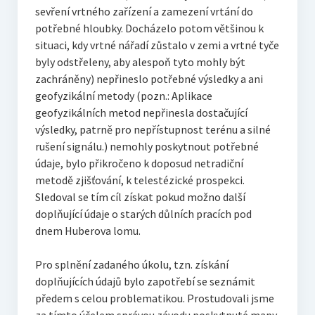
sevření vrtného zařízení a zamezení vrtání do
potřebné hloubky. Docházelo potom většinou k
situaci, kdy vrtné nářadí zůstalo v zemi a vrtné tyče
byly odstřeleny, aby alespoň tyto mohly být
zachráněny) nepřineslo potřebné výsledky a ani
geofyzikální metody (pozn.: Aplikace
geofyzikálních metod nepřinesla dostačující
výsledky, patrně pro nepřístupnost terénu a silné
rušení signálu.) nemohly poskytnout potřebné
údaje, bylo přikročeno k doposud netradiční
metodě zjišťování, k telestézické prospekci.
Sledoval se tím cíl získat pokud možno další
doplňující údaje o starých důlních pracích pod
dnem Huberova lomu.
Pro splnění zadaného úkolu, tzn. získání
doplňujících údajů bylo zapotřebí se seznámit
předem s celou problematikou. Prostudovali jsme