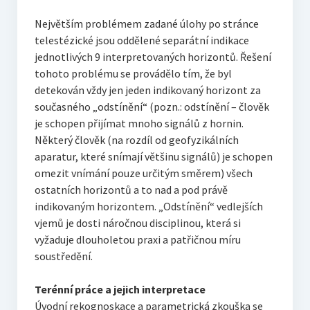
Největším problémem zadané úlohy po stránce
telestézické jsou oddělené separátní indikace
jednotlivých 9 interpretovaných horizontů. Řešení
tohoto problému se provádělo tím, že byl
detekován vždy jen jeden indikovaný horizont za
současného „odstínění“ (pozn.: odstínění – člověk
je schopen přijímat mnoho signálů z hornin.
Některý člověk (na rozdíl od geofyzikálních
aparatur, které snímají většinu signálů) je schopen
omezit vnímání pouze určitým směrem) všech
ostatních horizontů a to nad a pod právě
indikovaným horizontem. „Odstínění“ vedlejších
vjemů je dosti náročnou disciplinou, která si
vyžaduje dlouholetou praxi a patřičnou míru
soustředění.
Terénní práce a jejich interpretace
Úvodní rekognoskace a parametrická zkouška se