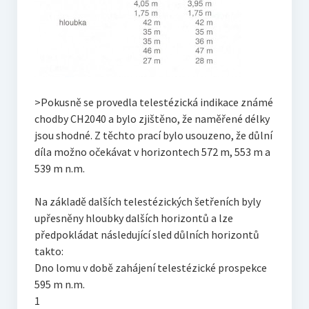
>Pokusně se provedla telestézická indikace známé
chodby CH2040 a bylo zjištěno, že naměřené délky
jsou shodné. Z těchto prací bylo usouzeno, že důlní
díla možno očekávat v horizontech 572 m, 553 m a
539 m n.m.
Na základě dalších telestézických šetřeních byly
upřesněny hloubky dalších horizontů a lze
předpokládat následující sled důlních horizontů
takto:
Dno lomu v době zahájení telestézické prospekce
595 m n.m.
1