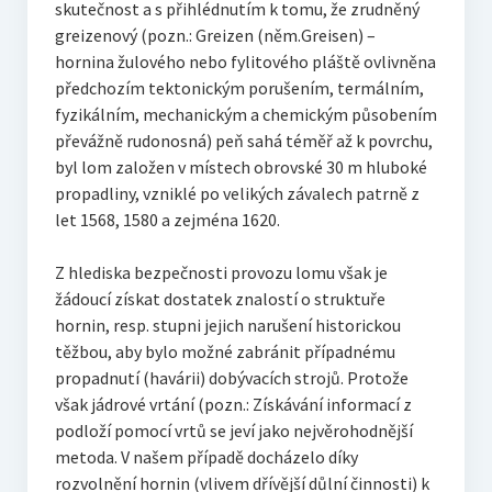
skutečnost a s přihlédnutím k tomu, že zrudněný
greizenový (pozn.: Greizen (něm.Greisen) –
hornina žulového nebo fylitového pláště ovlivněna
předchozím tektonickým porušením, termálním,
fyzikálním, mechanickým a chemickým působením
převážně rudonosná) peň sahá téměř až k povrchu,
byl lom založen v místech obrovské 30 m hluboké
propadliny, vzniklé po velikých závalech patrně z
let 1568, 1580 a zejména 1620.
Z hlediska bezpečnosti provozu lomu však je
žádoucí získat dostatek znalostí o struktuře
hornin, resp. stupni jejich narušení historickou
těžbou, aby bylo možné zabránit případnému
propadnutí (havárii) dobývacích strojů. Protože
však jádrové vrtání (pozn.: Získávání informací z
podloží pomocí vrtů se jeví jako nejvěrohodnější
metoda. V našem případě docházelo díky
rozvolnění hornin (vlivem dřívější důlní činnosti) k