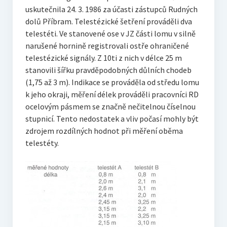
uskutečnila 24. 3. 1986 za účasti zástupců Rudných
dolů Příbram. Telestézické šetření prováděli dva
telestéti. Ve stanovené ose v JZ části lomu v silně
narušené hornině registrovali ostře ohraničené
telestézické signály. Z 10ti z nich v délce 25 m
stanovili šířku pravděpodobných důlních chodeb
(1,75 až 3 m). Indikace se prováděla od středu lomu
k jeho okraji, měření délek prováděli pracovníci RD
ocelovým pásmem se značně nečitelnou číselnou
stupnicí. Tento nedostatek a vliv počasí mohly být
zdrojem rozdílných hodnot při měření oběma
telestéty.