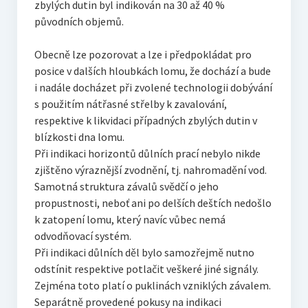
zbylých dutin byl indikován na 30 až 40 %
původních objemů.
Obecně lze pozorovat a lze i předpokládat pro
posice v dalších hloubkách lomu, že dochází a bude
i nadále docházet při zvolené technologii dobývání
s použitím nátřasné střelby k zavalování,
respektive k likvidaci případných zbylých dutin v
blízkosti dna lomu.
Při indikaci horizontů důlních prací nebylo nikde
zjištěno výraznější zvodnění, tj. nahromadění vod.
Samotná struktura závalů svědčí o jeho
propustnosti, neboť ani po delších deštích nedošlo
k zatopení lomu, který navíc vůbec nemá
odvodňovací systém.
Při indikaci důlních děl bylo samozřejmě nutno
odstínit respektive potlačit veškeré jiné signály.
Zejména toto platí o puklinách vzniklých závalem.
Separátně provedené pokusy na indikaci