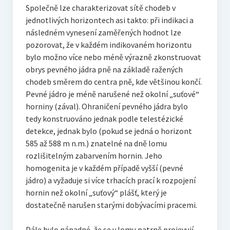
Společně lze charakterizovat sítě chodeb v
jednotlivých horizontech asi takto: při indikaci a
následném vynesení zaměřených hodnot lze
pozorovat, že v každém indikovaném horizontu
bylo možno více nebo méně výrazně zkonstruovat
obrys pevného jádra pně na základě ražených
chodeb směrem do centra pně, kde většinou končí.
Pevné jádro je méně narušené než okolní „suťové“
horniny (zával). Ohraničení pevného jádra bylo
tedy konstruováno jednak podle telestézické
detekce, jednak bylo (pokud se jedná o horizont
585 až 588 m n.m.) znatelné na dně lomu
rozlišitelným zabarvením hornin. Jeho
homogenita je v každém případě vyšší (pevné
jádro) a vyžaduje si více trhacích prací k rozpojení
hornin než okolní „suťový“ plášť, který je
dostatečně narušen starými dobývacími pracemi.
Dále bylo nápadné, že se v lomu patrně projevují