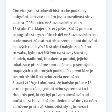
Čím více jsme studovali historické podklady
dobývání, tím více se nám jevila pravdivost slov
autora „Těžba cínu ve Slavkovském lese v
16.století“ J. Majera, který píše: „Každý pokus o
topografii starých důlních děl ve Slavkovském lese
bude muset zůstat nutně torzem, neboť dolování
cínových rud, byť v 16. století nabylo značného
rozsahu, bylo roztříštěno na stovky šachtic,
chodeb, nadlomů, hloubení a porubů, jejichž
lokalizace při známé sporadičnosti písemných i
mapových a písemných podkladů z první fáze je
nesmírně obtížná nebo zcela nemožná.
Situaci ztěžuje i okolnost, že báňské práce v 16.
století postrádají jednotného systému a to i
Huberův peň, který byl právem považován od
počátku za hlavní ložisko. Jednotlivé doly na něm
založené proto většinou zůstaly aglomerací