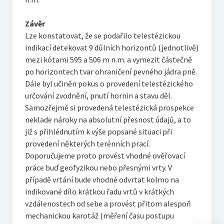
Závěr
Lze konstatovat, že se podařilo telestézickou
indikací detekovat 9 důlních horizontů (jednotlivě)
mezi kótami 595 a 506 m n.m. a vymezit částečně
po horizontech tvar ohraničení pevného jádra pně.
Dále byl učiněn pokus o provedení telestézického
určování zvodnění, pnutí hornin a stavu děl.
Samozřejmě si provedená telestézická prospekce
neklade nároky na absolutní přesnost údajů, a to
již s přihlédnutím k výše popsané situaci při
provedení některých terénních prací.
Doporučujeme proto provést vhodné ověřovací
práce buď geofyzikou nebo přesnými vrty. V
případě vrtání bude vhodné odvrtat kolmo na
indikované dílo krátkou řadu vrtů v krátkých
vzdálenostech od sebe a provést přitom alespoň
mechanickou karotáž (měření času postupu