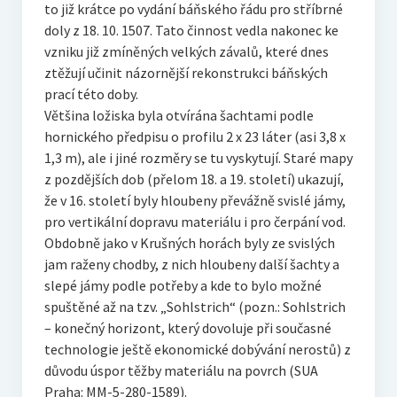
to již krátce po vydání báňského řádu pro stříbrné
doly z 18. 10. 1507. Tato činnost vedla nakonec ke
vzniku již zmíněných velkých závalů, které dnes
ztěžují učinit názornější rekonstrukci báňských
prací této doby.
Většina ložiska byla otvírána šachtami podle
hornického předpisu o profilu 2 x 23 láter (asi 3,8 x
1,3 m), ale i jiné rozměry se tu vyskytují. Staré mapy
z pozdějších dob (přelom 18. a 19. století) ukazují,
že v 16. století byly hloubeny převážně svislé jámy,
pro vertikální dopravu materiálu i pro čerpání vod.
Obdobně jako v Krušných horách byly ze svislých
jam raženy chodby, z nich hloubeny další šachty a
slepé jámy podle potřeby a kde to bylo možné
spuštěné až na tzv. „Sohlstrich“ (pozn.: Sohlstrich
– konečný horizont, který dovoluje při současné
technologie ještě ekonomické dobývání nerostů) z
důvodu úspor těžby materiálu na povrch (SUA
Praha: MM-5-280-1589).