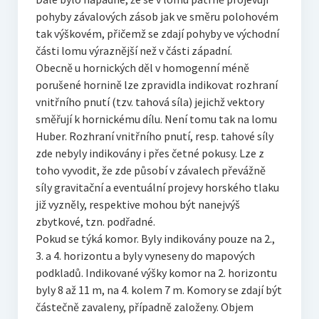
pohyby závalových zásob jak ve směru polohovém
tak výškovém, přičemž se zdají pohyby ve východní
části lomu výraznější než v části západní.
Obecně u hornických děl v homogenní méně
porušené hornině lze zpravidla indikovat rozhraní
vnitřního pnutí (tzv. tahová síla) jejichž vektory
směřují k hornickému dílu. Není tomu tak na lomu
Huber. Rozhraní vnitřního pnutí, resp. tahové síly
zde nebyly indikovány i přes četné pokusy. Lze z
toho vyvodit, že zde působí v závalech převážně
síly gravitační a eventuální projevy horského tlaku
již vyzněly, respektive mohou být nanejvýš
zbytkové, tzn. podřadné.
Pokud se týká komor. Byly indikovány pouze na 2.,
3. a 4. horizontu a byly vyneseny do mapových
podkladů. Indikované výšky komor na 2. horizontu
byly 8 až 11 m, na 4. kolem 7 m. Komory se zdají být
částečně zavaleny, případně založeny. Objem