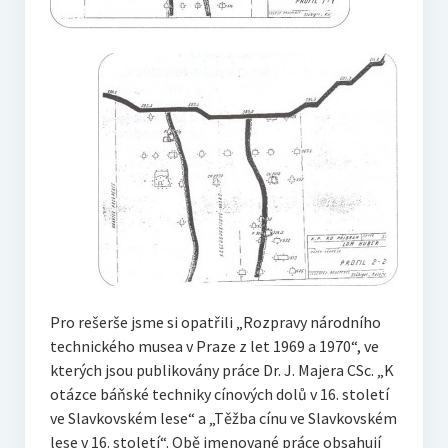
Pro rešerše jsme si opatřili „Rozpravy národního
technického musea v Praze z let 1969 a 1970“, ve
kterých jsou publikovány práce Dr. J. Majera CSc. „K
otázce báňské techniky cínových dolů v 16. století
ve Slavkovském lese“ a „Těžba cínu ve Slavkovském
lese v 16. století“. Obě jmenované práce obsahují