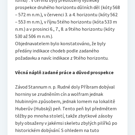
lomu)“. V červnu byly předloženy výsledky
prospekce druhého horizontu důlních děl (kóty 568
– 572 m n.m.), v červenci 3. a 4. horizontu (kóty 562
– 553 m n.m.), v říjnu 5tého horizontu (kóta 533 m
n.m.) a v prosinci 6., 7., 8. a 9tého horizontu (kóty
530 až 506 m n.m.).
Objednavatelem bylo konstatováno, že byly
předány indikace chodeb podle zadaného
požadavku a navíc indikace z 9tého horizontu.
Věcná náplň zadané práce a důvod prospekce
Závod Stannum n. p. Rudné doly Příbram dobýval
horniny se zrudněním cín a wolfram jednak
hlubinným způsobem, jednak lomem na lokalitě
Huberův (Hubský) peň. Tento peň byl předmětem
těžby po mnoha století, takže zbytkové zásoby
byly obsaženy v jakémsi skeletu zbylých pilířků po
historickém dobývání. S ohledem na tuto