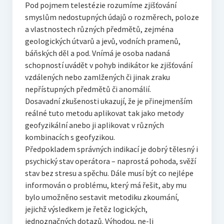
Pod pojmem telestézie rozumíme zjišťování
smyslům nedostupných údajů o rozměrech, poloze
a vlastnostech různých předmětů, zejména
geologických útvarů a jevů, vodních pramenů,
báňských děl a pod. Vnímá je osoba nadaná
schopností uvádět v pohyb indikátor ke zjišťování
vzdálených nebo zamlžených či jinak zraku
nepřístupných předmětů či anomálií.
Dosavadní zkušenosti ukazují, že je přinejmenším
reálné tuto metodu aplikovat tak jako metody
geofyzikální anebo ji aplikovat v různých
kombinacích s geofyzikou.
Předpokladem správných indikací je dobrý tělesný i
psychický stav operátora – naprostá pohoda, svěží
stav bez stresu a spěchu. Dále musí být co nejlépe
informován o problému, který má řešit, aby mu
bylo umožněno sestavit metodiku zkoumání,
jejichž výsledkem je řetěz logických,
jednoznačných dotazů. Výhodou, ne-li