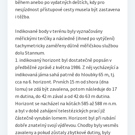
během anebo po vydatných deštích, kdy pro
nesjízdnost přístupové cesty musela být zastavena
i těžba.
Indikované body v terénu byly vyznačovány
měřickými terčíky a následně (ihned po vytýčení)
tachymetricky zaměřeny důlně měřičskou službou
dolu Stannum.
1. indikovaný horizont byl dostatečně popsán v
předběžné zprávě z května 1986. Z něj vycházející a
indikovaná jáma sahá patrně do hloubky 65 m, tj.
cca na 6. horizont. Prvních 15 m od shora (dna
lomu) se zdá být zavalena, potom následuje do 17
m dutina, do 42 m zával a od 42 do 63 m dutina.
Horizont se nacházel na kótách 585 až 588 m n.m.
a byl v době zahájení telestézických prací již
částečně vyrubán lomem. Horizont byl při rubání
dobře znatelný svojí výdřevou. Chodby byly vesměs
zavaleny a pokud zůstaly zbytkové dutiny, byly