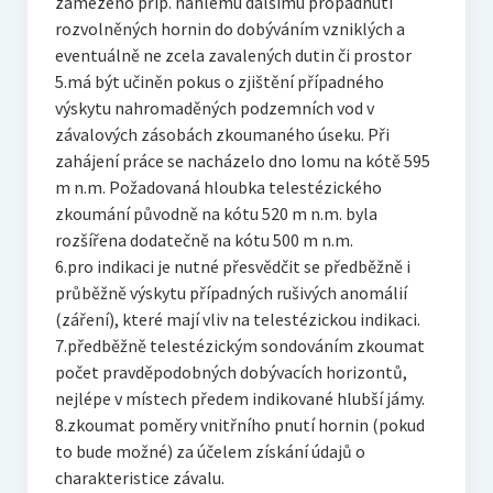
zamezeno příp. náhlému dalšímu propadnutí
rozvolněných hornin do dobýváním vzniklých a
eventuálně ne zcela zavalených dutin či prostor
5.má být učiněn pokus o zjištění případného
výskytu nahromaděných podzemních vod v
závalových zásobách zkoumaného úseku. Při
zahájení práce se nacházelo dno lomu na kótě 595
m n.m. Požadovaná hloubka telestézického
zkoumání původně na kótu 520 m n.m. byla
rozšířena dodatečně na kótu 500 m n.m.
6.pro indikaci je nutné přesvědčit se předběžně i
průběžně výskytu případných rušivých anomálií
(záření), které mají vliv na telestézickou indikaci.
7.předběžně telestézickým sondováním zkoumat
počet pravděpodobných dobývacích horizontů,
nejlépe v místech předem indikované hlubší jámy.
8.zkoumat poměry vnitřního pnutí hornin (pokud
to bude možné) za účelem získání údajů o
charakteristice závalu.