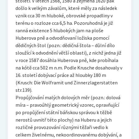
století. V letech 1568, 1580 a zejména 1620 pak
došlo k velkým závalům, které měly za následek
vznik cca 30 m hluboké, obrovské propadliny v
terénu o rozloze cca 6,5 ha. Pozoruhodná je již
ranná existence 5 hlubokých jam na ploše
Huberova pně a odvodňovaní ložiska pomocí
dědičných štol (pozn.: dědičná štola – důlní dílo
sloužící k odvodnění větší oblasti), z nichž jedna již
v roce 1587 dosáhla Huberova pně, kde probíhala
na kótě cca 502 m n.m. Podle Krusche dosahovaly v
16. století dobývací práce až hloubky 180 m
(Krusch: Die Wolframit und Zinnerzlagerstatten
str.139).
Propůjčování malých dolových měr (pozn.: dolová
míra – pravoúhlý geometrický vzorec, opravňující
po propůjčení státní báňskou správou k těžbě
nerostů uvnitř této plochy) na Huberu a jejich
rozličné provozování různými těžaři vedlo k
celkem živelnému, nekoordinovanému dobývání, a