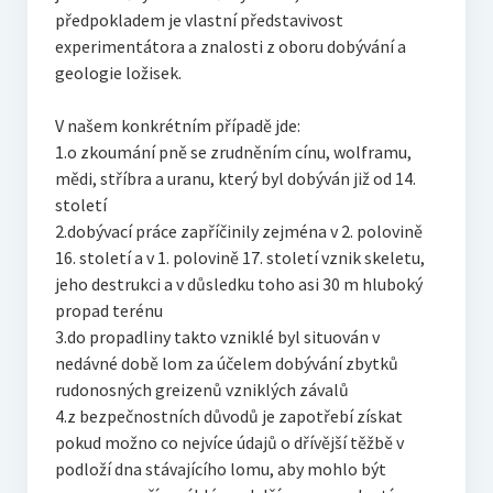
předpokladem je vlastní představivost
experimentátora a znalosti z oboru dobývání a
geologie ložisek.
V našem konkrétním případě jde:
1.o zkoumání pně se zrudněním cínu, wolframu,
mědi, stříbra a uranu, který byl dobýván již od 14.
století
2.dobývací práce zapříčinily zejména v 2. polovině
16. století a v 1. polovině 17. století vznik skeletu,
jeho destrukci a v důsledku toho asi 30 m hluboký
propad terénu
3.do propadliny takto vzniklé byl situován v
nedávné době lom za účelem dobývání zbytků
rudonosných greizenů vzniklých závalů
4.z bezpečnostních důvodů je zapotřebí získat
pokud možno co nejvíce údajů o dřívější těžbě v
podloží dna stávajícího lomu, aby mohlo být