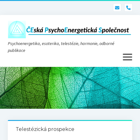
pho
Psychoenergetika, esoterika, telestézie, harmonie, odborné
publikace
otevřít
menu
Psychoenergetika
O nás
O společnosti
Stanovy
Telestézická prospekce
Telestézie