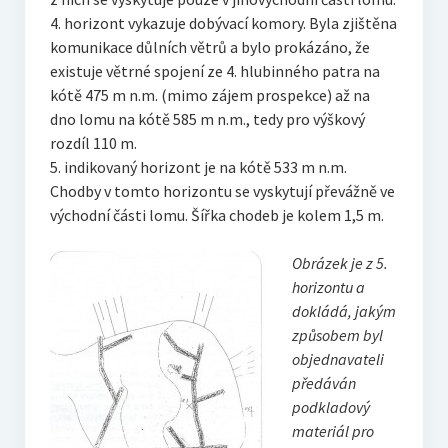
4. horizont vykazuje dobývací komory. Byla zjištěna
komunikace důlních větrů a bylo prokázáno, že
existuje větrné spojení ze 4. hlubinného patra na
kótě 475 m n.m. (mimo zájem prospekce) až na
dno lomu na kótě 585 m n.m., tedy pro výškový
rozdíl 110 m.
5. indikovaný horizont je na kótě 533 m n.m.
Chodby v tomto horizontu se vyskytují převážně ve
východní části lomu. Šířka chodeb je kolem 1,5 m.
Obrázek je z 5.
horizontu a
dokládá, jakým
způsobem byl
objednavateli
předáván
podkladový
materiál pro