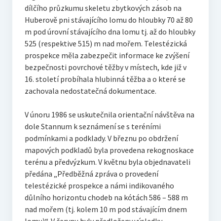
dílčího průzkumu skeletu zbytkových zásob na
Huberově pni stávajícího lomu do hloubky 70 až 80
m pod úrovní stávajícího dna lomu tj. až do hloubky
525 (respektive 515) m nad mořem. Telestézická
prospekce měla zabezpečit informace ke zvýšení
bezpečnosti povrchové těžby v místech, kde již v
16. století probíhala hlubinná těžba a o které se
zachovala nedostatečná dokumentace.
V únoru 1986 se uskutečnila orientační návštěva na
dole Stannum k seznámení se s teréními
podmínkami a podklady. V březnu po obdržení
mapových podkladů byla provedena rekognoskace
terénu a předvýzkum. V květnu byla objednavateli
předána „Předběžná zpráva o provedení
telestézické prospekce a námi indikovaného
důlního horizontu chodeb na kótách 586 – 588 m
nad mořem (tj. kolem 10 m pod stávajícím dnem