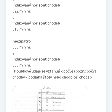
indikovaný horizont chodeb
522 m n.m.
8
indikovaný horizont chodeb
513 m n.m.
mezipatro
508 m n.m.
9
indikovaný horizont chodeb
506 m n.m.
Hloubkové údaje se vztahují k počvě (pozn.: počva
chodby – podlaha štoly nebo chodbice) chodeb.