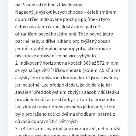
nátřasnou střelbou zlikvidovány.
Nápadný je výskyt kusých chodeb – čeleb směrem
doprostřed indikované plochy. Spojíme-li tyto
čelby navzájem čarou, dostáváme patrně
ohraničení pevného jádra pně. Toto pevné jádro
patrně nebylo dříve rubáno pro zvýšený obsah
jemně rozptýleného arsenopyritu, kterému se
historické dobývání co nejvíce vyhýbalo.
2. indikovaný horizont na kótách 568 až 572 m n.m.
se vyznačuje větší šířkou chodeb (kolem 2,5 až 3 m)
a výskytem dobývacích komor, které jsou zavaleny
jen neúplně. Lze předpokládat, že dojde k jejich
zavalení před dobýváním zbylých zásob v důsledku
prováděné nátřasné střelby. I v tomto horizontu
lze zkonstruovat obrys pevného jádra pně, které
bylo proraženo toliko dvěma chodbami patrně z
důvodů dopravních či větrných.
3. a 4. horizont byly indikovány zároveň, neboť nižší
z nich se vyskytuje pouze v jihovýchodní části lomu.