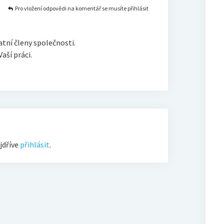
Pro vložení odpovědi na komentář se musíte přihlásit
tní členy společnosti.
aší práci.
jdříve
přihlásit
.