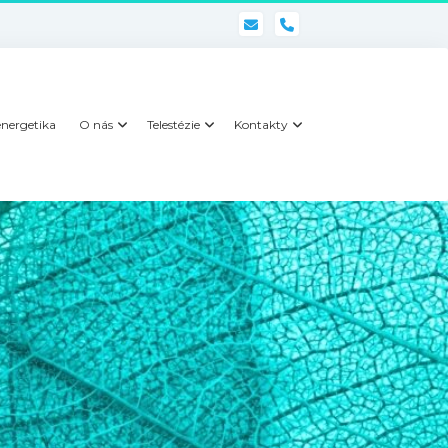
phone
nergetika
O nás
Telestézie
Kontakty