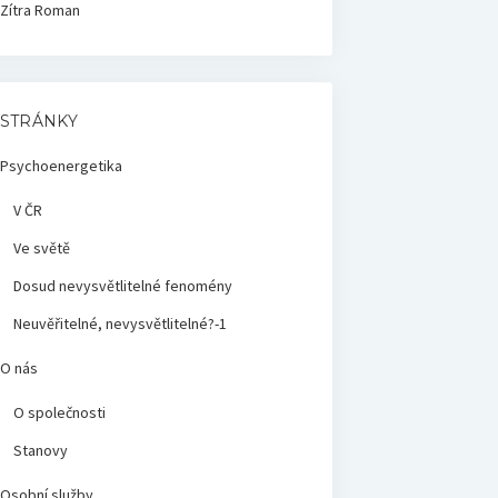
Zítra
Roman
STRÁNKY
Psychoenergetika
V ČR
Ve světě
Dosud nevysvětlitelné fenomény
Neuvěřitelné, nevysvětlitelné?-1
O nás
O společnosti
Stanovy
Osobní služby