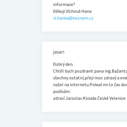
informace?
Děkuji Víchová Hana
vi.hanka@seznam.cz
jasan
Dobrý den.
Chtěl bych pozdravit pana ing.Bažanta
všechny ostatní,přeji moc zdravý a ene
našel na internetu.Pokud mi to čas do
podívám.
zdraví Jaroslav Klouda České Velenice