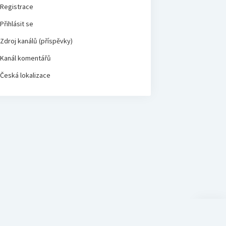
Registrace
Přihlásit se
Zdroj kanálů (příspěvky)
Kanál komentářů
Česká lokalizace
Scroll
to
the