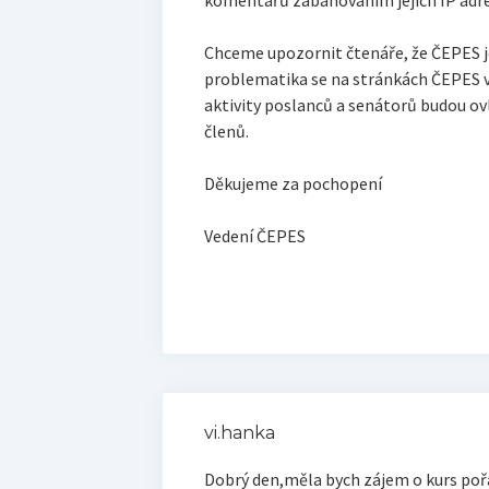
komentářů zabanováním jejich IP adre
Chceme upozornit čtenáře, že ČEPES je
problematika se na stránkách ČEPES v
aktivity poslanců a senátorů budou ov
členů.
Děkujeme za pochopení
Vedení ČEPES
vi.hanka
Dobrý den,měla bych zájem o kurs pořá