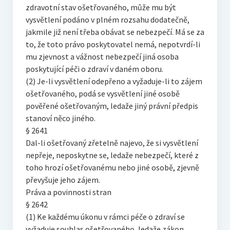
zdravotní stav ošetřovaného, může mu být
vysvětlení podáno v plném rozsahu dodatečně,
jakmile již není třeba obávat se nebezpečí. Má se za
to, že toto právo poskytovatel nemá, nepotvrdí-li
mu zjevnost a vážnost nebezpečí jiná osoba
poskytující péči o zdraví v daném oboru.
(2) Je-li vysvětlení odepřeno a vyžaduje-li to zájem
ošetřovaného, podá se vysvětlení jiné osobě
pověřené ošetřovaným, ledaže jiný právní předpis
stanoví něco jiného.
§ 2641
Dal-li ošetřovaný zřetelně najevo, že si vysvětlení
nepřeje, neposkytne se, ledaže nebezpečí, které z
toho hrozí ošetřovanému nebo jiné osobě, zjevně
převyšuje jeho zájem.
Práva a povinnosti stran
§ 2642
(1) Ke každému úkonu v rámci péče o zdraví se
vyžaduje souhlas ošetřovaného, ledaže zákon