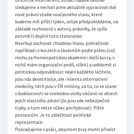
šířícím se internetem, situaci nadále bedlivě
sledujeme a nechali jsme aktuálně vypracovat dvě
nové právní studie současného stavu, které
budeme mít příští týden, avšak předpokládáme, na
základě rozhovorů s autory, právníky, že spíše
potvrdí či doplní toto stanovisko.
Navrhuji zachovat chladnou hlavu, pokračovat
například i v kurzech a školeních podle plánu (což
mohu za Homeopatickou akademii i další kurzy, v
nichž mám organizační podíl, slíbit) a uvědomit si
politickou odpovědnost nejen každého léčitele,
jsou nás desetitisíce, ale i klienta alternativní
medicíny, těch jsou v ČR milióny, za to, co se stane
v budoucnosti se svobodou volby občanů ve věcech
jejich vlastního zdraví (že jsou zde nebezpečné
tlaky, o tom nelze vůbec pochybovat). Pište
poslancům. Je to záležitost politické
reprezentace.
Pokračujeme v práci, abychom brzy mohli přinést