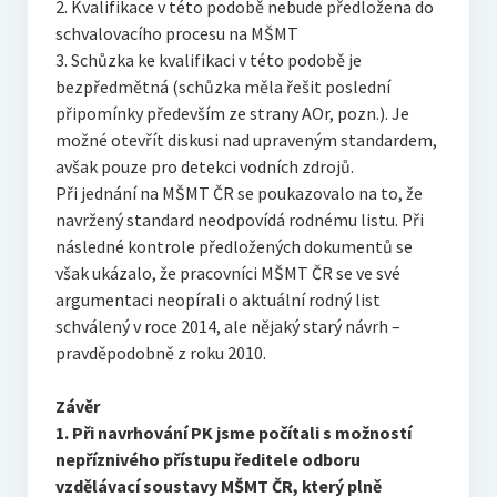
2. Kvalifikace v této podobě nebude předložena do
schvalovacího procesu na MŠMT
3. Schůzka ke kvalifikaci v této podobě je
bezpředmětná (schůzka měla řešit poslední
připomínky především ze strany AOr, pozn.). Je
možné otevřít diskusi nad upraveným standardem,
avšak pouze pro detekci vodních zdrojů.
Při jednání na MŠMT ČR se poukazovalo na to, že
navržený standard neodpovídá rodnému listu. Při
následné kontrole předložených dokumentů se
však ukázalo, že pracovníci MŠMT ČR se ve své
argumentaci neopírali o aktuální rodný list
schválený v roce 2014, ale nějaký starý návrh –
pravděpodobně z roku 2010.
Závěr
1. Při navrhování PK jsme počítali s možností
nepříznivého přístupu ředitele odboru
vzdělávací soustavy MŠMT ČR, který plně