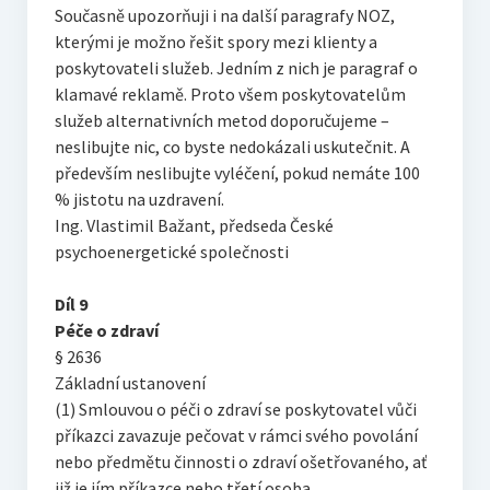
Současně upozorňuji i na další paragrafy NOZ,
kterými je možno řešit spory mezi klienty a
poskytovateli služeb. Jedním z nich je paragraf o
klamavé reklamě. Proto všem poskytovatelům
služeb alternativních metod doporučujeme –
neslibujte nic, co byste nedokázali uskutečnit. A
především neslibujte vyléčení, pokud nemáte 100
% jistotu na uzdravení.
Ing. Vlastimil Bažant, předseda České
psychoenergetické společnosti
Díl 9
Péče o zdraví
§ 2636
Základní ustanovení
(1) Smlouvou o péči o zdraví se poskytovatel vůči
příkazci zavazuje pečovat v rámci svého povolání
nebo předmětu činnosti o zdraví ošetřovaného, ať
již je jím příkazce nebo třetí osoba.