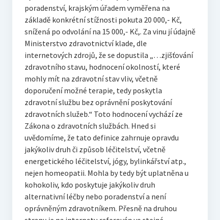
poradenství, krajským úřadem vyměřena na
základě konkrétní stížnosti pokuta 20 000,- Kč,
snížená po odvolání na 15 000,- Kč,. Za vinu jí údajně
Ministerstvo zdravotnictví klade, dle
internetových zdrojů, že se dopustila „…zjišťování
zdravotního stavu, hodnocení okolností, které
mohly mít na zdravotní stav vliv, včetně
doporučení možné terapie, tedy poskytla
zdravotní službu bez oprávnění poskytování
zdravotních služeb.“ Toto hodnocení vychází ze
Zákona o zdravotních službách. Hned si
uvědomíme, že tato definice zahrnuje opravdu
jakýkoliv druh či způsob léčitelství, včetně
energetického léčitelství, jógy, bylinkářství atp.,
nejen homeopatii. Mohla by tedy být uplatněna u
kohokoliv, kdo poskytuje jakýkoliv druh
alternativní léčby nebo poradenství a není
oprávněným zdravotníkem. Přesně na druhou