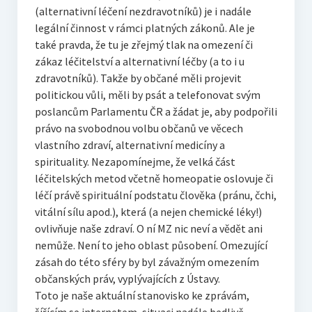
(alternativní léčení nezdravotníků) je i nadále
legální činnost v rámci platných zákonů. Ale je
také pravda, že tu je zřejmý tlak na omezení či
zákaz léčitelství a alternativní léčby (a to i u
zdravotníků). Takže by občané měli projevit
politickou vůli, měli by psát a telefonovat svým
poslancům Parlamentu ČR a žádat je, aby podpořili
právo na svobodnou volbu občanů ve věcech
vlastního zdraví, alternativní medicíny a
spirituality. Nezapomínejme, že velká část
léčitelských metod včetně homeopatie oslovuje či
léčí právě spirituální podstatu člověka (pránu, čchi,
vitální sílu apod.), která (a nejen chemické léky!)
ovlivňuje naše zdraví. O ní MZ nic neví a vědět ani
nemůže. Není to jeho oblast působení. Omezující
zásah do této sféry by byl závažným omezením
občanských práv, vyplývajících z Ústavy.
Toto je naše aktuální stanovisko ke zprávám,