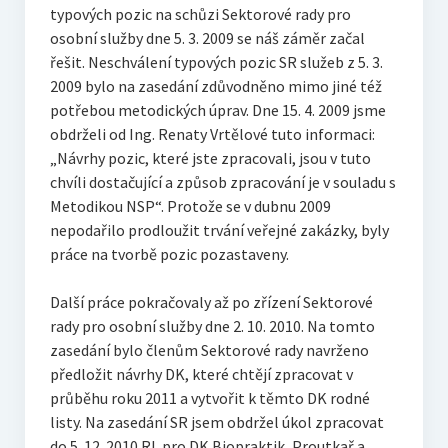
typových pozic na schůzi Sektorové rady pro
osobní služby dne 5. 3. 2009 se náš záměr začal
řešit. Neschválení typových pozic SR služeb z 5. 3.
2009 bylo na zasedání zdůvodněno mimo jiné též
potřebou metodických úprav. Dne 15. 4. 2009 jsme
obdrželi od Ing. Renaty Vrtělové tuto informaci:
„Návrhy pozic, které jste zpracovali, jsou v tuto
chvíli dostačující a způsob zpracování je v souladu s
Metodikou NSP“. Protože se v dubnu 2009
nepodařilo prodloužit trvání veřejné zakázky, byly
práce na tvorbě pozic pozastaveny.
Další práce pokračovaly až po zřízení Sektorové
rady pro osobní služby dne 2. 10. 2010. Na tomto
zasedání bylo členům Sektorové rady navrženo
předložit návrhy DK, které chtějí zpracovat v
průběhu roku 2011 a vytvořit k těmto DK rodné
listy. Na zasedání SR jsem obdržel úkol zpracovat
do 5. 12. 2010 RL pro DK Biopraktik, Proutkař a