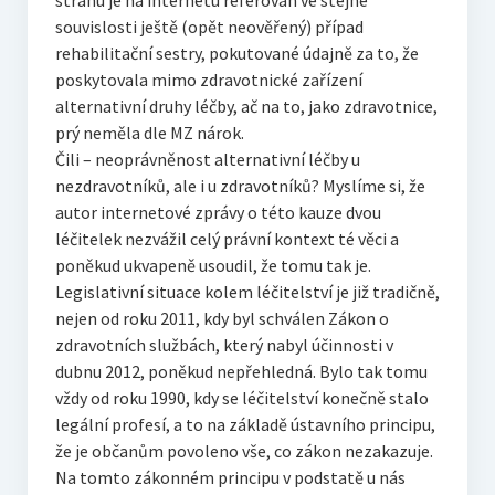
stranu je na internetu referován ve stejné
souvislosti ještě (opět neověřený) případ
rehabilitační sestry, pokutované údajně za to, že
poskytovala mimo zdravotnické zařízení
alternativní druhy léčby, ač na to, jako zdravotnice,
prý neměla dle MZ nárok.
Čili – neoprávněnost alternativní léčby u
nezdravotníků, ale i u zdravotníků? Myslíme si, že
autor internetové zprávy o této kauze dvou
léčitelek nezvážil celý právní kontext té věci a
poněkud ukvapeně usoudil, že tomu tak je.
Legislativní situace kolem léčitelství je již tradičně,
nejen od roku 2011, kdy byl schválen Zákon o
zdravotních službách, který nabyl účinnosti v
dubnu 2012, poněkud nepřehledná. Bylo tak tomu
vždy od roku 1990, kdy se léčitelství konečně stalo
legální profesí, a to na základě ústavního principu,
že je občanům povoleno vše, co zákon nezakazuje.
Na tomto zákonném principu v podstatě u nás