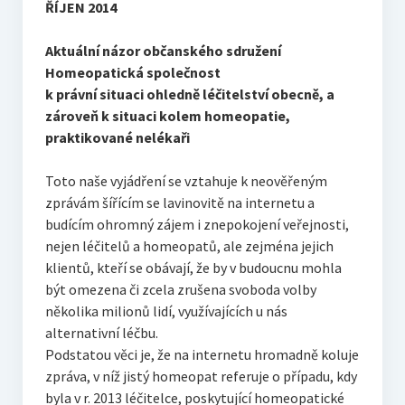
ŘÍJEN 2014
O vodě ze studní
Proutkaření – historie
Aktuální názor občanského sdružení
Homeopatická společnost
Telestézická prospekce
k právní situaci ohledně léčitelství obecně, a
zároveň k situaci kolem homeopatie,
Kontakty
praktikované nelékaři
Kniha návštěv
Toto naše vyjádření se vztahuje k neověřeným
Mapa – sídlo ČEPES
zprávám šířícím se lavinovitě na internetu a
budícím ohromný zájem i znepokojení veřejnosti,
Kontakty
nejen léčitelů a homeopatů, ale zejména jejich
klientů, kteří se obávají, že by v budoucnu mohla
Seznam praktiků
být omezena či zcela zrušena svoboda volby
několika milionů lidí, využívajících u nás
alternativní léčbu.
Podstatou věci je, že na internetu hromadně koluje
zpráva, v níž jistý homeopat referuje o případu, kdy
byla v r. 2013 léčitelce, poskytující homeopatické