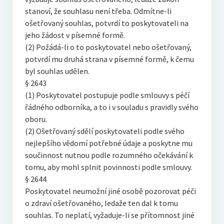
stanoví, že souhlasu není třeba. Odmítne-li
ošetřovaný souhlas, potvrdí to poskytovateli na
jeho žádost v písemné formě.
(2) Požádá-li o to poskytovatel nebo ošetřovaný,
potvrdí mu druhá strana v písemné formě, k čemu
byl souhlas udělen.
§ 2643
(1) Poskytovatel postupuje podle smlouvy s péčí
řádného odborníka, a to i v souladu s pravidly svého
oboru.
(2) Ošetřovaný sdělí poskytovateli podle svého
nejlepšího vědomí potřebné údaje a poskytne mu
součinnost nutnou podle rozumného očekávání k
tomu, aby mohl splnit povinnosti podle smlouvy.
§ 2644
Poskytovatel neumožní jiné osobě pozorovat péči
o zdraví ošetřovaného, ledaže ten dal k tomu
souhlas. To neplatí, vyžaduje-li se přítomnost jiné