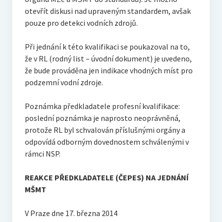
otevřít diskusi nad upraveným standardem, avšak
pouze pro detekci vodních zdrojů.
Při jednání k této kvalifikaci se poukazoval na to,
že v RL (rodný list – úvodní dokument) je uvedeno,
že bude prováděna jen indikace vhodných míst pro
podzemní vodní zdroje.
Poznámka předkladatele profesní kvalifikace:
poslední poznámka je naprosto neoprávněná,
protože RL byl schvalován příslušnými orgány a
odpovídá odborným dovednostem schválenými v
rámci NSP.
REAKCE PŘEDKLADATELE (ČEPES) NA JEDNÁNÍ
MŠMT
V Praze dne 17. března 2014