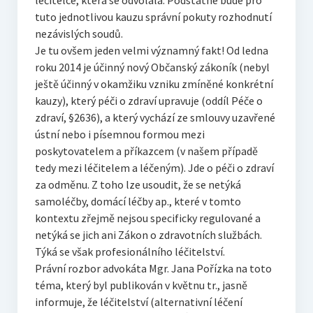
léčitelce, která se odvolala. Podstatné bude pro
tuto jednotlivou kauzu správní pokuty rozhodnutí
nezávislých soudů.
Je tu ovšem jeden velmi významný fakt! Od ledna
roku 2014 je účinný nový Občanský zákoník (nebyl
ještě účinný v okamžiku vzniku zmíněné konkrétní
kauzy), který péči o zdraví upravuje (oddíl Péče o
zdraví, §2636), a který vychází ze smlouvy uzavřené
ústní nebo i písemnou formou mezi
poskytovatelem a příkazcem (v našem případě
tedy mezi léčitelem a léčeným). Jde o péči o zdraví
za odměnu. Z toho lze usoudit, že se netýká
samoléčby, domácí léčby ap., které v tomto
kontextu zřejmě nejsou specificky regulované a
netýká se jich ani Zákon o zdravotních službách.
Týká se však profesionálního léčitelství.
Právní rozbor advokáta Mgr. Jana Pořízka na toto
téma, který byl publikován v květnu tr., jasně
informuje, že léčitelství (alternativní léčení