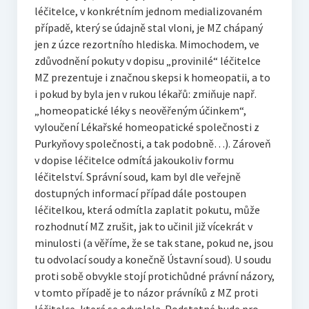
léčitelce, v konkrétním jednom medializovaném
případě, který se údajně stal vloni, je MZ chápaný
jen z úzce rezortního hlediska. Mimochodem, ve
zdůvodnění pokuty v dopisu „provinilé“ léčitelce
MZ prezentuje i značnou skepsi k homeopatii, a to
i pokud by byla jen v rukou lékařů: zmiňuje např.
„homeopatické léky s neověřeným účinkem“,
vyloučení Lékařské homeopatické společnosti z
Purkyňovy společnosti, a tak podobně…). Zároveň
v dopise léčitelce odmítá jakoukoliv formu
léčitelství. Správní soud, kam byl dle veřejně
dostupných informací případ dále postoupen
léčitelkou, která odmítla zaplatit pokutu, může
rozhodnutí MZ zrušit, jak to učinil již vícekrát v
minulosti (a věříme, že se tak stane, pokud ne, jsou
tu odvolací soudy a konečně Ústavní soud). U soudu
proti sobě obvykle stojí protichůdné právní názory,
v tomto případě je to názor právníků z MZ proti