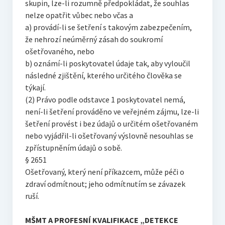
skupin, lze-li rozumně předpokládat, že souhlas
nelze opatřit vůbec nebo včas a
a) provádí-li se šetření s takovým zabezpečením,
že nehrozí neúměrný zásah do soukromí
ošetřovaného, nebo
b) oznámí-li poskytovatel údaje tak, aby vyloučil
následné zjištění, kterého určitého člověka se
týkají.
(2) Právo podle odstavce 1 poskytovatel nemá,
není-li šetření prováděno ve veřejném zájmu, lze-li
šetření provést i bez údajů o určitém ošetřovaném
nebo vyjádřil-li ošetřovaný výslovně nesouhlas se
zpřístupněním údajů o sobě.
§ 2651
Ošetřovaný, který není příkazcem, může péči o
zdraví odmítnout; jeho odmítnutím se závazek
ruší.
MŠMT A PROFESNÍ KVALIFIKACE „DETEKCE