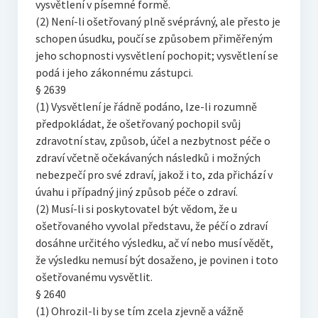
vysvětlení v písemné formě.
(2) Není-li ošetřovaný plně svéprávný, ale přesto je
schopen úsudku, poučí se způsobem přiměřeným
jeho schopnosti vysvětlení pochopit; vysvětlení se
podá i jeho zákonnému zástupci.
§ 2639
(1) Vysvětlení je řádně podáno, lze-li rozumně
předpokládat, že ošetřovaný pochopil svůj
zdravotní stav, způsob, účel a nezbytnost péče o
zdraví včetně očekávaných následků i možných
nebezpečí pro své zdraví, jakož i to, zda přichází v
úvahu i případný jiný způsob péče o zdraví.
(2) Musí-li si poskytovatel být vědom, že u
ošetřovaného vyvolal představu, že péčí o zdraví
dosáhne určitého výsledku, ač ví nebo musí vědět,
že výsledku nemusí být dosaženo, je povinen i toto
ošetřovanému vysvětlit.
§ 2640
(1) Ohrozil-li by se tím zcela zjevně a vážně