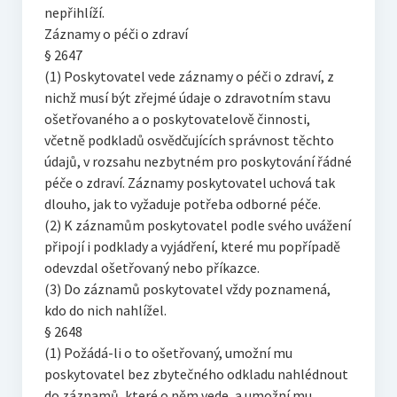
nepřihlíží.
Záznamy o péči o zdraví
§ 2647
(1) Poskytovatel vede záznamy o péči o zdraví, z
nichž musí být zřejmé údaje o zdravotním stavu
ošetřovaného a o poskytovatelově činnosti,
včetně podkladů osvědčujících správnost těchto
údajů, v rozsahu nezbytném pro poskytování řádné
péče o zdraví. Záznamy poskytovatel uchová tak
dlouho, jak to vyžaduje potřeba odborné péče.
(2) K záznamům poskytovatel podle svého uvážení
připojí i podklady a vyjádření, které mu popřípadě
odevzdal ošetřovaný nebo příkazce.
(3) Do záznamů poskytovatel vždy poznamená,
kdo do nich nahlížel.
§ 2648
(1) Požádá-li o to ošetřovaný, umožní mu
poskytovatel bez zbytečného odkladu nahlédnout
do záznamů, které o něm vede, a umožní mu