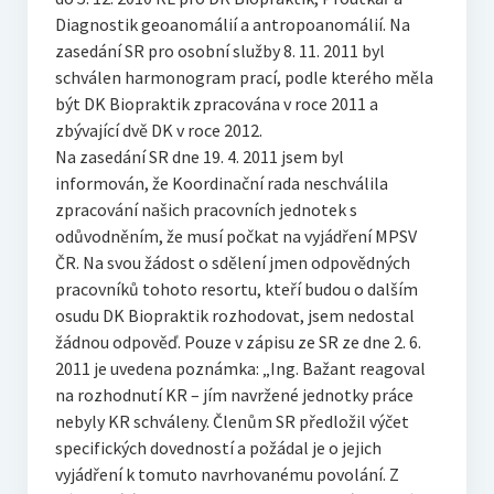
Diagnostik geoanomálií a antropoanomálií. Na
zasedání SR pro osobní služby 8. 11. 2011 byl
schválen harmonogram prací, podle kterého měla
být DK Biopraktik zpracována v roce 2011 a
zbývající dvě DK v roce 2012.
Na zasedání SR dne 19. 4. 2011 jsem byl
informován, že Koordinační rada neschválila
zpracování našich pracovních jednotek s
odůvodněním, že musí počkat na vyjádření MPSV
ČR. Na svou žádost o sdělení jmen odpovědných
pracovníků tohoto resortu, kteří budou o dalším
osudu DK Biopraktik rozhodovat, jsem nedostal
žádnou odpověď. Pouze v zápisu ze SR ze dne 2. 6.
2011 je uvedena poznámka: „Ing. Bažant reagoval
na rozhodnutí KR – jím navržené jednotky práce
nebyly KR schváleny. Členům SR předložil výčet
specifických dovedností a požádal je o jejich
vyjádření k tomuto navrhovanému povolání. Z