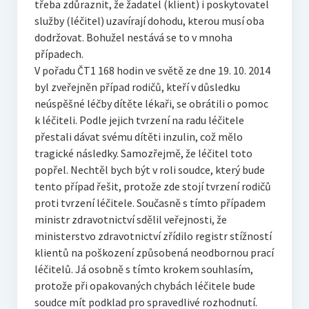
třeba zdůraznit, že žadatel (klient) i poskytovatel
služby (léčitel) uzavírají dohodu, kterou musí oba
dodržovat. Bohužel nestává se to v mnoha
případech.
V pořadu ČT1 168 hodin ve světě ze dne 19. 10. 2014
byl zveřejněn případ rodičů, kteří v důsledku
neúspěšné léčby dítěte lékaři, se obrátili o pomoc
k léčiteli. Podle jejich tvrzení na radu léčitele
přestali dávat svému dítěti inzulin, což mělo
tragické následky. Samozřejmě, že léčitel toto
popřel. Nechtěl bych být v roli soudce, který bude
tento případ řešit, protože zde stojí tvrzení rodičů
proti tvrzení léčitele. Současně s tímto případem
ministr zdravotnictví sdělil veřejnosti, že
ministerstvo zdravotnictví zřídilo registr stížností
klientů na poškození způsobená neodbornou prací
léčitelů. Já osobně s tímto krokem souhlasím,
protože při opakovaných chybách léčitele bude
soudce mít podklad pro spravedlivé rozhodnutí.