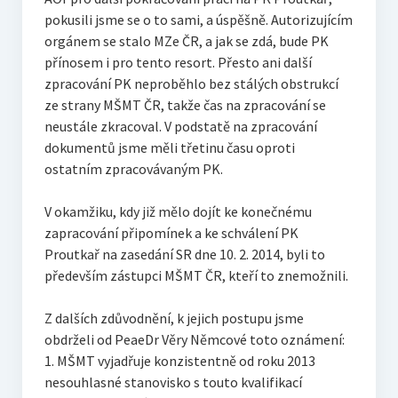
pokusili jsme se o to sami, a úspěšně. Autorizujícím
orgánem se stalo MZe ČR, a jak se zdá, bude PK
přínosem i pro tento resort. Přesto ani další
zpracování PK neproběhlo bez stálých obstrukcí
ze strany MŠMT ČR, takže čas na zpracování se
neustále zkracoval. V podstatě na zpracování
dokumentů jsme měli třetinu času oproti
ostatním zpracovávaným PK.
V okamžiku, kdy již mělo dojít ke konečnému
zapracování připomínek a ke schválení PK
Proutkař na zasedání SR dne 10. 2. 2014, byli to
především zástupci MŠMT ČR, kteří to znemožnili.
Z dalších zdůvodnění, k jejich postupu jsme
obdrželi od PeaeDr Věry Němcové toto oznámení:
1. MŠMT vyjadřuje konzistentně od roku 2013
nesouhlasné stanovisko s touto kvalifikací