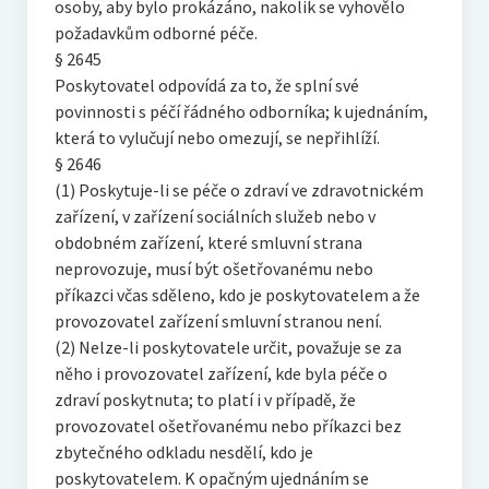
osoby, aby bylo prokázáno, nakolik se vyhovělo
požadavkům odborné péče.
§ 2645
Poskytovatel odpovídá za to, že splní své
povinnosti s péčí řádného odborníka; k ujednáním,
která to vylučují nebo omezují, se nepřihlíží.
§ 2646
(1) Poskytuje-li se péče o zdraví ve zdravotnickém
zařízení, v zařízení sociálních služeb nebo v
obdobném zařízení, které smluvní strana
neprovozuje, musí být ošetřovanému nebo
příkazci včas sděleno, kdo je poskytovatelem a že
provozovatel zařízení smluvní stranou není.
(2) Nelze-li poskytovatele určit, považuje se za
něho i provozovatel zařízení, kde byla péče o
zdraví poskytnuta; to platí i v případě, že
provozovatel ošetřovanému nebo příkazci bez
zbytečného odkladu nesdělí, kdo je
poskytovatelem. K opačným ujednáním se