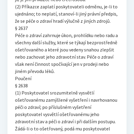
(2) Příkazce zaplatí poskytovateli odměnu, je-li to
ujednáno; to neplatí, stanoví-li jiný právní předpis,
že se péče o zdraví hradí výlučně z jiných zdrojů.
§ 2637
Péče o zdraví zahrnuje úkon, prohlídku nebo radu a
všechny další služby, které se týkají bezprostředně
ošetřovaného a které jsou vedeny snahou zlepšit
nebo zachovat jeho zdravotní stav. Péče o zdraví
však není činnost spočívající jen v prodeji nebo
jiném převodu léků.
Poučení
§ 2638
(1) Poskytovatel srozumitelně vysvětlí
ošetřovanému zamýšlené vyšetření i navrhovanou
péči o zdraví; po příslušném vyšetření
poskytovatel vysvětlí ošetřovanému jeho
zdravotní stav a péči o zdraví i při dalším postupu.
Žádá-li o to ošetřovaný, podá mu poskytovatel