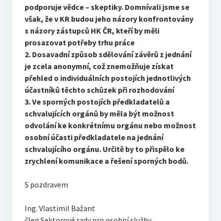
podporuje vědce – skeptiky. Domnívali jsme se
však, že v KR budou jeho názory konfrontovány
s názory zástupců HK ČR, kteří by měli
prosazovat potřeby trhu práce
2. Dosavadní způsob sdělování závěrů z jednání
je zcela anonymní, což znemožňuje získat
přehled o individuálních postojích jednotlivých
účastníků těchto schůzek při rozhodování
3. Ve sporných postojích předkladatelů a
schvalujících orgánů by měla být možnost
odvolání ke konkrétnímu orgánu nebo možnost
osobní účasti předkladatele na jednání
schvalujícího orgánu. Určitě by to přispělo ke
zrychlení komunikace a řešení sporných bodů.
S pozdravem
Ing. Vlastimil Bažant
člen Sektorové rady pro osobní služby