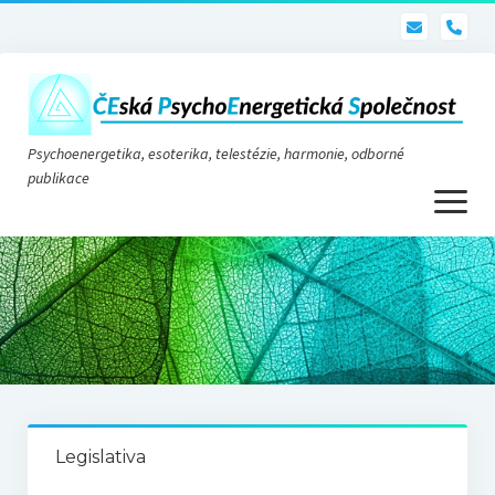
pho
Psychoenergetika, esoterika, telestézie, harmonie, odborné
publikace
otevřít
menu
Psychoenergetika
O nás
O společnosti
Stanovy
Legislativa
Telestézie