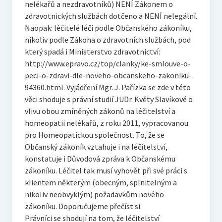
nelékařů a nezdravotníků) NENÍ Zákonem o
zdravotnických službách dotčeno a NENÍ nelegální.
Naopak: léčitelé léčí podle Občanského zákoníku,
nikoliv podle Zákona o zdravotních službách, pod
který spadá i Ministerstvo zdravotnictví:
http://www.epravo.cz/top/clanky/ke-smlouve-o-
peci-o-zdravi-dle-noveho-obcanskeho-zakoniku-
94360.html. Vyjádření Mgr. J. Pařízka se zde v této
věci shoduje s právní studií JUDr. Květy Slavíkové o
vlivu obou zmíněných zákonů na léčitelství a
homeopatii nelékařů, z roku 2011, vypracovanou
pro Homeopatickou společnost. To, že se
Občanský zákoník vztahuje i na léčitelství,
konstatuje i Důvodová zpráva k Občanskému
zákoníku. Léčitel tak musí vyhovět při své práci s
klientem některým (obecným, splnitelným a
nikoliv neobvyklým) požadavkům nového
zákoníku. Doporučujeme přečíst si.
Právníci se shodují na tom, že léčitelství