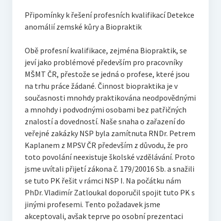
Připomínky k řešení profesních kvalifikací Detekce
anomálií zemské kůry a Biopraktik
Obě profesní kvalifikace, zejména Biopraktik, se
jeví jako problémové především pro pracovníky
MŠMT ČR, přestože se jedná o profese, které jsou
na trhu práce žádané. Činnost biopraktika je v
současnosti mnohdy praktikována neodpovědnými
a mnohdy i podvodnými osobami bez patřičných
znalostí a dovedností. Naše snaha o zařazení do
veřejné zakázky NSP byla zamítnuta RNDr. Petrem
Kaplanem z MPSV ČR především z důvodu, že pro
toto povolání neexistuje školské vzdělávání. Proto
jsme uvítali přijetí zákona č. 179/20016 Sb. a snažili
se tuto PK řešit v rámci NSP I. Na počátku nám
PhDr. Vladimír Zatloukal doporučil spojit tuto PK s
jinými profesemi. Tento požadavek jsme
akceptovali, avšak teprve po osobní prezentaci