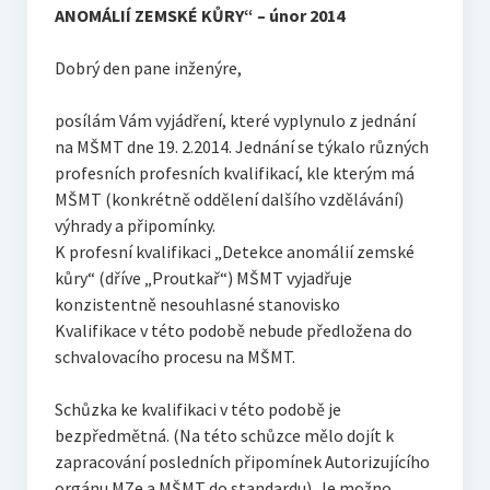
ANOMÁLIÍ ZEMSKÉ KŮRY“ – únor 2014
Dobrý den pane inženýre,
posílám Vám vyjádření, které vyplynulo z jednání
na MŠMT dne 19. 2.2014. Jednání se týkalo různých
profesních profesních kvalifikací, kle kterým má
MŠMT (konkrétně oddělení dalšího vzdělávání)
výhrady a připomínky.
K profesní kvalifikaci „Detekce anomálií zemské
kůry“ (dříve „Proutkař“) MŠMT vyjadřuje
konzistentně nesouhlasné stanovisko
Kvalifikace v této podobě nebude předložena do
schvalovacího procesu na MŠMT.
Schůzka ke kvalifikaci v této podobě je
bezpředmětná. (Na této schůzce mělo dojít k
zapracování posledních připomínek Autorizujícího
orgánu MZe a MŠMT do standardu). Je možno