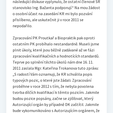
následující diskuse vyplynulo, že ostatní členové SR
stanovisko Ing. Bažanta podporují.“ Na mou žádost
o osobní účast na zasedání KR mi bylo pozvání
přislíbeno, ale uskutečnit ji v roce 2011 se
nepodařilo.
Zpracování PK Proutkař a Biopraktik pak oproti
ostatním PK probíhalo nestandardně. Museli jsme
plnit úkoly, které jsou běžně zadávané až ve fázi
zpracování kvalifikačních a hodnotících standardů.
Teprve po splnění těchto úkolů nám dne 16. 11.
2011 zaslala Mgr. Kateřina Trokanova tuto zprávu:
„S radostí Vám oznamuji, že KR schválila popis
typových pozic, o které jste žádali. Zpracování
proběhne v roce 2012 s tím, že nebyla povolena
tvorba dílčích kvalifikací k těmto pozicím. Jakmile
budou pozice popsány, začne se zjišťovat, který
Autorizující orgán by případně DK zaštítil. Jakmile
bude vykomunikováno s Autorizujícím orgánem, že