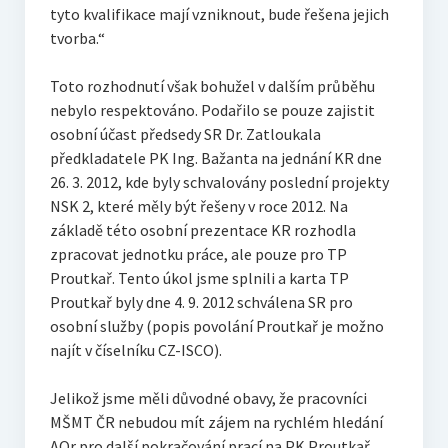
tyto kvalifikace mají vzniknout, bude řešena jejich
tvorba.“
Toto rozhodnutí však bohužel v dalším průběhu
nebylo respektováno. Podařilo se pouze zajistit
osobní účast předsedy SR Dr. Zatloukala
předkladatele PK Ing. Bažanta na jednání KR dne
26. 3. 2012, kde byly schvalovány poslední projekty
NSK 2, které měly být řešeny v roce 2012. Na
základě této osobní prezentace KR rozhodla
zpracovat jednotku práce, ale pouze pro TP
Proutkař. Tento úkol jsme splnili a karta TP
Proutkař byly dne 4. 9. 2012 schválena SR pro
osobní služby (popis povolání Proutkař je možno
najít v číselníku CZ-ISCO).
Jelikož jsme měli důvodné obavy, že pracovníci
MŠMT ČR nebudou mít zájem na rychlém hledání
AOr pro další pokračování prací na PK Proutkař,