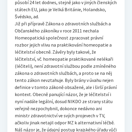
působí 24 let dodnes, stejně jako v jiných členských
státech EU, jako je Velká Británie, Holandsko,
Švédsko, ad.
Již při přípravě Zákona o zdravotních službách a
Občanského zákoníku v roce 2011 nechala
Homeopatická společnost zpracovat právní
rozbor jejich vlivu na praktikování homeopatie a
léčitelství obecně. Závěry byly takové, že
léčitelství, vč. homeopatie praktikované nelékaři
(léčiteli), není zdravotní službou podle zmíněného
zákona o zdravotních službách, a proto se na něj
tento zákon nevztahuje. Byly brány v úvahu nejen
definice v tomto zákoně obsažené, ale i širší právní
kontext. Obecně panující názor, že je léčitelství i
nyní nadále legální, dosud NIKDO ze strany státu
veřejně nezpochybnil, dokonce nedávno ani
ministr zdravotnictví ve svých projevech v TV,
ačkoliv jinak netajil odpor MZ k alternativní léčbě.
Náš názor je, že údajný postup krajského úřadu vůči