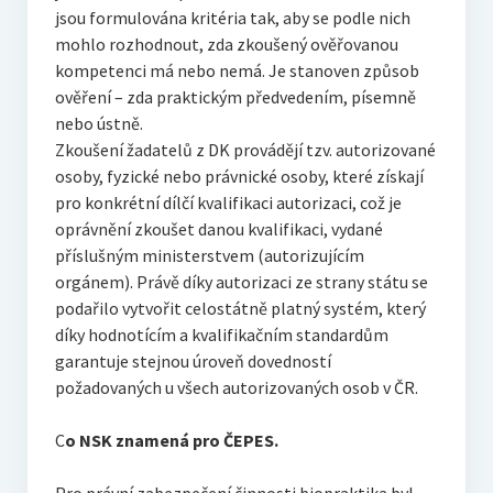
jsou formulována kritéria tak, aby se podle nich
mohlo rozhodnout, zda zkoušený ověřovanou
kompetenci má nebo nemá. Je stanoven způsob
ověření – zda praktickým předvedením, písemně
nebo ústně.
Zkoušení žadatelů z DK provádějí tzv. autorizované
osoby, fyzické nebo právnické osoby, které získají
pro konkrétní dílčí kvalifikaci autorizaci, což je
oprávnění zkoušet danou kvalifikaci, vydané
příslušným ministerstvem (autorizujícím
orgánem). Právě díky autorizaci ze strany státu se
podařilo vytvořit celostátně platný systém, který
díky hodnotícím a kvalifikačním standardům
garantuje stejnou úroveň dovedností
požadovaných u všech autorizovaných osob v ČR.
C
o NSK znamená pro ČEPES.