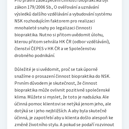
Pro právní zabezpečení činnosti biopraktika byl
zákon 179/2006 Sb., O ověřování a uznávání
výsledků dalšího vzdělávání a vybudování systému
NSK rozhodujícím faktorem pro realizaci
mnohaleté snahy po legalizaci činnosti
biopraktika. Nutno si přitom uvědomit úlohu,
kterou přitom sehrála HK ČR (odbor vzdělávání),
členství ČEPES v HK ČR a ve Společenstvu
drobného podnikání.
Důležité je si uvědomit, proč se tak úporně
snažíme o prosazení činnost biopraktika do NSK.
Prvním důvodem je skutečnost, že činnost
biopraktika může ovlivnit pozitivně společenské
klima. Můžete si myslet, že toto je nadsázka. Ale
účinná pomoc klientovi se netýká jenom jeho, ale
dotýká se i jeho nejbližších. A aby byla skutečně
účinná, je zapotřebí aby u klienta došlo alespoň ke
změně životního stylu. A pokud se podaří rozvinout