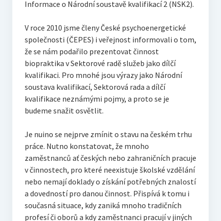
Informace o Národní soustavě kvalifikací 2 (NSK2).
O vodě ze studní
Proutkaření – historie
V roce 2010 jsme členy České psychoenergetické
společnosti (ČEPES) i veřejnost informovali o tom,
Telestézická prospekce
že se nám podařilo prezentovat činnost
biopraktika v Sektorové radě služeb jako dílčí
Kontakty
kvalifikaci. Pro mnohé jsou výrazy jako Národní
soustava kvalifikací, Sektorová rada a dílčí
Kniha návštěv
kvalifikace neznámými pojmy, a proto se je
Mapa – sídlo ČEPES
budeme snažit osvětlit.
Kontakty
Je nuino se nejprve zmínit o stavu na českém trhu
práce. Nutno konstatovat, že mnoho
Seznam praktiků
zaměstnanců ať českých nebo zahraničních pracuje
v činnostech, pro které neexistuje školské vzdělání
nebo nemají doklady o získání potřebných znalostí
a dovedností pro danou činnost. Přispívá k tomu i
současná situace, kdy zaniká mnoho tradičních
profesí či oborů a kdy zaměstnanci pracují v jiných