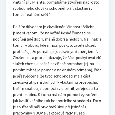
vnitřní síly klienta, pomáháme stvoření naprosto
svobodného člověka schopného žít šťastně i v
tomto reálném světě.
Dalším důvodem je zkvalitnění činnosti. Všichni
jsme si vědomi, že na každé lidské činnosti se
podílejí lidé dobří, méně dobří a nedobří. Ne jinak je
tomu i v oboru, kde mnozí poskytovatelé služeb
prohlašují, že pomáhají „ozdravnými energiemi“.
Zkušenost a praxe dokazuje, že část poskytovatelů
služeb chce skutečně nezištně pomáhat (tj. na
prvním místě je pomoc a na druhém odměna), část
je přesvědčena, že tyto schopnosti má a část
zneužívá utrpení druhých k vlastnímu prospěchu.
Naším snahou je pomoci zviditelnit veřejnosti tu
první skupinu. K tomu má nám pomoci vytvoření
jak kvalifikačního tak hodnotícího standardu. Toto
je současně náš prvořadý úkol při jednání s
pracovníky NÚOV a Sektorové rady služeb.