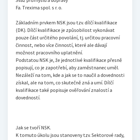
Svaz průmyslu a dopravy
Fa. Trexima spol. s r. o.
Základním prvkem NSK jsou tzv. dílčí kvalifikace
(DK). Dílčí kvalifikace je způsobilost vykonávat
pouze část určitého povolání, tj. určitou pracovní
činnost, nebo více činností, které ale dávají
možnost pracovního uplatnění.
Podstatou NSK je, že jednotlivé kvalifikace přesně
popisují, co je zapotřebí, aby zaměstnanec uměl.
Nezáleží na tom, kde a jak se to naučil a dovednosti
získal, ale na tom, co skutečně zná a umí. Dílčí
kvalifikace také popisuje ověřování znalostí a
dovedností.
Jak se tvoří NSK.
K tomuto úkolu jsou stanoveny tzv. Sektorové rady,