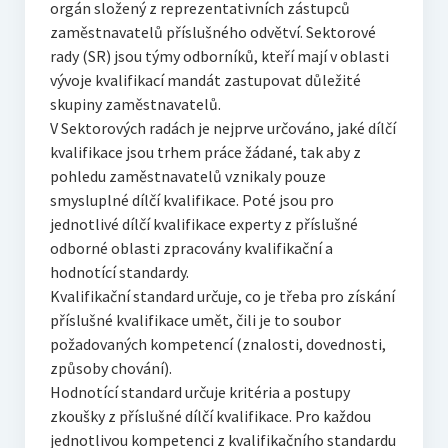
orgán složený z reprezentativních zástupců
zaměstnavatelů příslušného odvětví. Sektorové
rady (SR) jsou týmy odborníků, kteří mají v oblasti
vývoje kvalifikací mandát zastupovat důležité
skupiny zaměstnavatelů.
V Sektorových radách je nejprve určováno, jaké dílčí
kvalifikace jsou trhem práce žádané, tak aby z
pohledu zaměstnavatelů vznikaly pouze
smysluplné dílčí kvalifikace. Poté jsou pro
jednotlivé dílčí kvalifikace experty z příslušné
odborné oblasti zpracovány kvalifikační a
hodnotící standardy.
Kvalifikační standard určuje, co je třeba pro získání
příslušné kvalifikace umět, čili je to soubor
požadovaných kompetencí (znalosti, dovednosti,
způsoby chování).
Hodnotící standard určuje kritéria a postupy
zkoušky z příslušné dílčí kvalifikace. Pro každou
jednotlivou kompetenci z kvalifikačního standardu