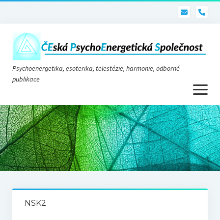
pho
Psychoenergetika, esoterika, telestézie, harmonie, odborné
publikace
otevřít
menu
Psychoenergetika
O nás
O společnosti
Stanovy
NSK2
Telestézie