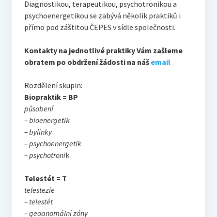
Diagnostikou, terapeutikou, psychotronikou a
O vodě ze studní
psychoenergetikou se zabývá několik praktiků i
Proutkaření – historie
přímo pod záštitou ČEPES v sídle společnosti.
Telestézická prospekce
Kontakty na jednotlivé praktiky Vám zašleme
obratem po obdržení žádosti na náš
email
Kontakty
Rozdělení skupin:
Kniha návštěv
Biopraktik = BP
Mapa – sídlo ČEPES
působení
– bioenergetik
Kontakty
– bylinky
– psychoenergetik
Seznam praktiků
– psychotroni
k
Telestét = T
telestezie
– telestét
– geoanomální zóny