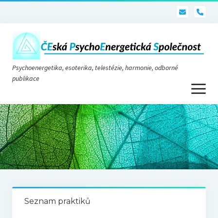
pho
Psychoenergetika, esoterika, telestézie, harmonie, odborné
publikace
otevřít
menu
Psychoenergetika
O nás
O společnosti
Stanovy
Seznam praktiků
Telestézie