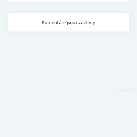
Komentáře jsou uzavřeny.
Scroll
to
the
top