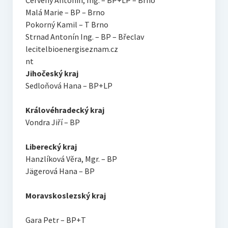
Červený Antonín, Ing. – BP+LP – Brno
Malá Marie – BP – Brno
Pokorný Kamil – T Brno
Strnad Antonín Ing. – BP – Břeclav
lecitelbioenergiseznam.cz
nt
Jihočeský kraj
Sedloňová Hana – BP+LP
Královéhradecký kraj
Vondra Jiří – BP
Liberecký kraj
Hanzlíková Věra, Mgr. – BP
Jägerová Hana – BP
Moravskoslezský kraj
Gara Petr – BP+T