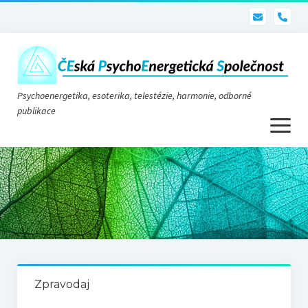
pho
Psychoenergetika, esoterika, telestézie, harmonie, odborné
publikace
otevřít
menu
Psychoenergetika
O nás
O společnosti
Stanovy
Zpravodaj
Telestézie