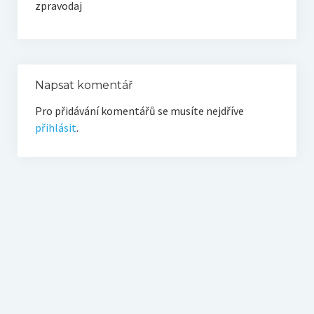
zpravodaj
O vodě ze studní
Proutkaření – historie
Telestézická prospekce
Napsat komentář
Kontakty
Pro přidávání komentářů se musíte nejdříve
Kniha návštěv
přihlásit
.
Mapa – sídlo ČEPES
Kontakty
Seznam praktiků