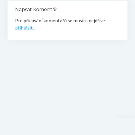
Napsat komentář
Pro přidávání komentářů se musíte nejdříve
přihlásit
.
Scroll
to
the