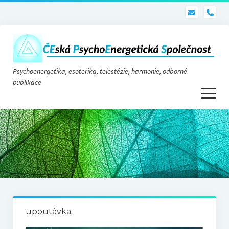
pho
Psychoenergetika, esoterika, telestézie, harmonie, odborné
publikace
otevřít
menu
Psychoenergetika
O nás
O společnosti
Stanovy
upoutávka
Telestézie