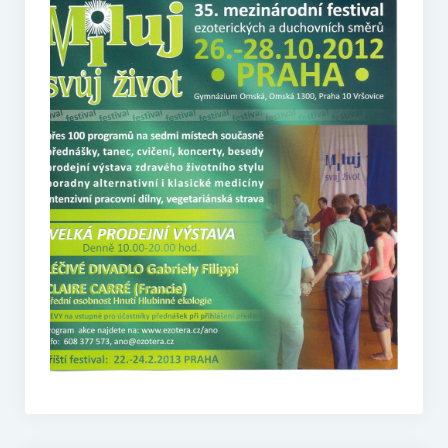
O vodě ze studní
Proutkaření – historie
Telestézická prospekce
Kontakty
Kniha návštěv
Mapa – sídlo ČEPES
Kontakty
Seznam praktiků