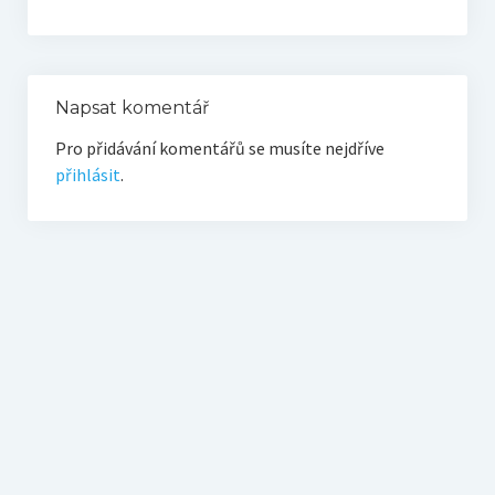
O vodě ze studní
Proutkaření – historie
Telestézická prospekce
Napsat komentář
Pro přidávání komentářů se musíte nejdříve
Kontakty
přihlásit
.
Kniha návštěv
Mapa – sídlo ČEPES
Kontakty
Seznam praktiků