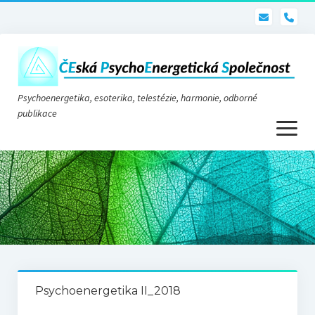
pho
Psychoenergetika, esoterika, telestézie, harmonie, odborné
publikace
otevřít
menu
Psychoenergetika
O nás
O společnosti
Stanovy
Psychoenergetika II_2018
Telestézie