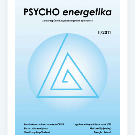
O vodě ze studní
Proutkaření – historie
Telestézická prospekce
Kontakty
Kniha návštěv
Mapa – sídlo ČEPES
Kontakty
Seznam praktiků