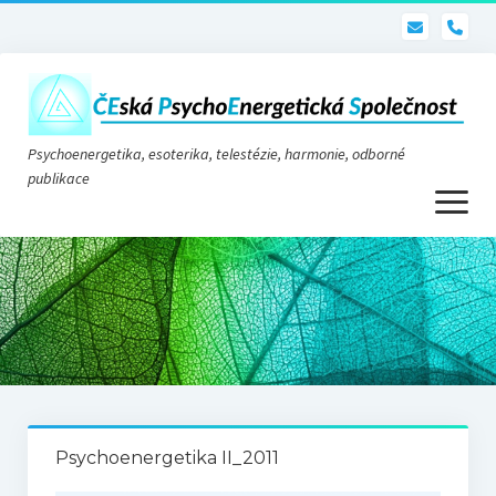
pho
Psychoenergetika, esoterika, telestézie, harmonie, odborné
publikace
otevřít
menu
Psychoenergetika
O nás
O společnosti
Stanovy
Psychoenergetika II_2011
Telestézie