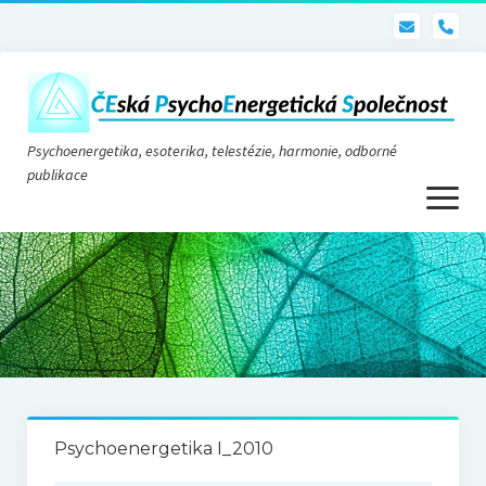
pho
Psychoenergetika, esoterika, telestézie, harmonie, odborné
publikace
otevřít
menu
Psychoenergetika
O nás
O společnosti
Stanovy
Psychoenergetika I_2010
Telestézie