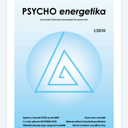
O vodě ze studní
Proutkaření – historie
Telestézická prospekce
Kontakty
Kniha návštěv
Mapa – sídlo ČEPES
Kontakty
Seznam praktiků