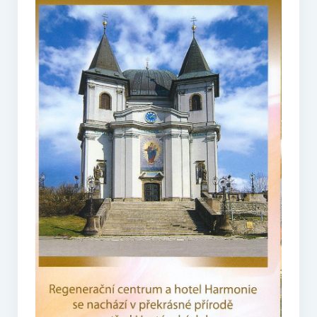
O vodě ze studní
Proutkaření – historie
Telestézická prospekce
Kontakty
Kniha návštěv
Mapa – sídlo ČEPES
Kontakty
Seznam praktiků