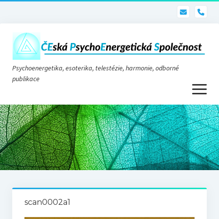
pho
Psychoenergetika, esoterika, telestézie, harmonie, odborné
publikace
otevřít
menu
Psychoenergetika
O nás
O společnosti
Stanovy
scan0002a1
Telestézie