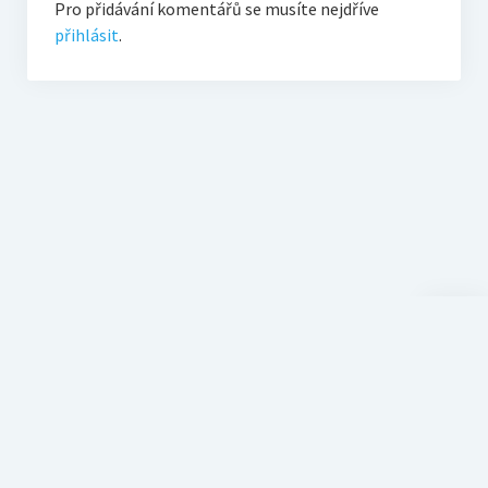
Pro přidávání komentářů se musíte nejdříve
přihlásit
.
Scroll
to
the
top