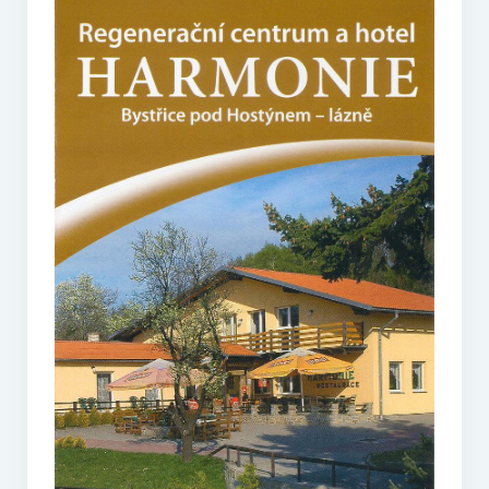
O vodě ze studní
Proutkaření – historie
Telestézická prospekce
Kontakty
Kniha návštěv
Mapa – sídlo ČEPES
Kontakty
Seznam praktiků