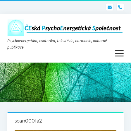
pho
Psychoenergetika, esoterika, telestézie, harmonie, odborné
publikace
otevřít
menu
Psychoenergetika
O nás
O společnosti
Stanovy
scan0001a2
Telestézie