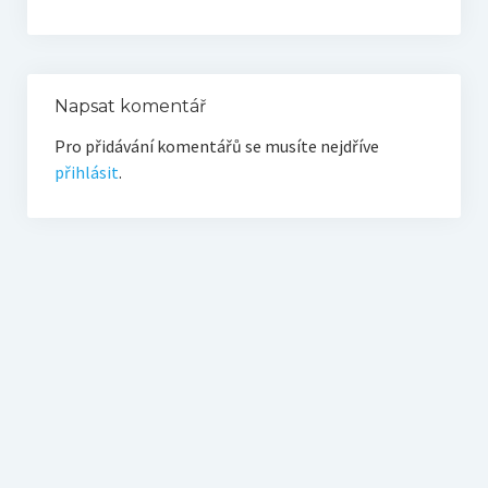
O vodě ze studní
Proutkaření – historie
Telestézická prospekce
Napsat komentář
Pro přidávání komentářů se musíte nejdříve
Kontakty
přihlásit
.
Kniha návštěv
Mapa – sídlo ČEPES
Kontakty
Seznam praktiků