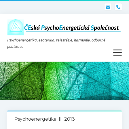
pho
Psychoenergetika, esoterika, telestézie, harmonie, odborné
publikace
otevřít
menu
Psychoenergetika
O nás
O společnosti
Stanovy
Psychoenergetika_II_2013
Telestézie