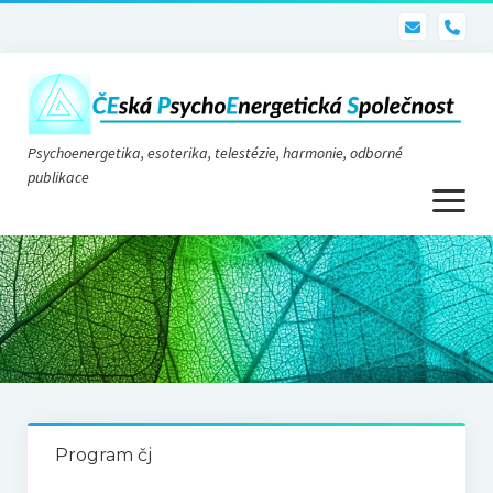
pho
Psychoenergetika, esoterika, telestézie, harmonie, odborné
publikace
otevřít
menu
Psychoenergetika
O nás
O společnosti
Stanovy
Program čj
Telestézie