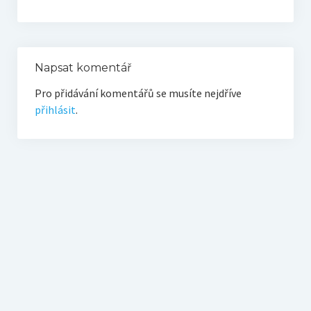
O vodě ze studní
Proutkaření – historie
Telestézická prospekce
Napsat komentář
Pro přidávání komentářů se musíte nejdříve
Kontakty
přihlásit
.
Kniha návštěv
Mapa – sídlo ČEPES
Kontakty
Seznam praktiků