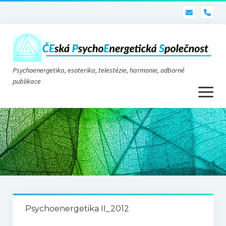
pho
Psychoenergetika, esoterika, telestézie, harmonie, odborné
publikace
otevřít
menu
Psychoenergetika
O nás
O společnosti
Stanovy
Psychoenergetika II_2012
Telestézie