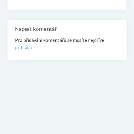
O vodě ze studní
Proutkaření – historie
Telestézická prospekce
Napsat komentář
Pro přidávání komentářů se musíte nejdříve
Kontakty
přihlásit
.
Kniha návštěv
Mapa – sídlo ČEPES
Kontakty
Seznam praktiků