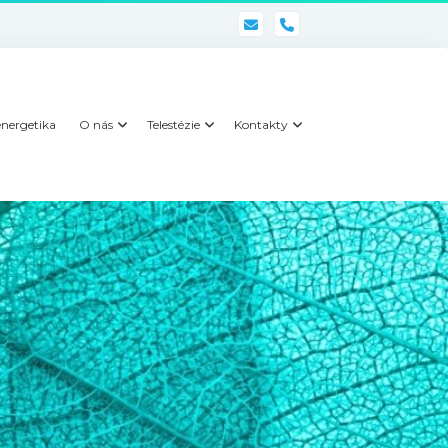
phone
nergetika
O nás
Telestézie
Kontakty