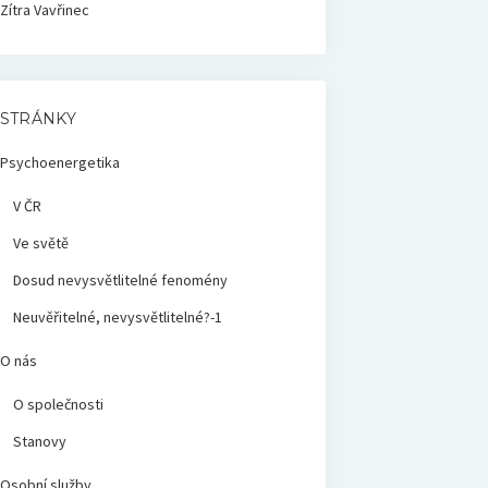
Zítra
Vavřinec
STRÁNKY
Psychoenergetika
V ČR
Ve světě
Dosud nevysvětlitelné fenomény
Neuvěřitelné, nevysvětlitelné?-1
O nás
O společnosti
Stanovy
Osobní služby