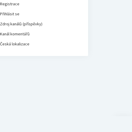
Registrace
Přihlásit se
Zdroj kanálů (příspěvky)
Kanál komentářů
Česká lokalizace
Scroll
to
the