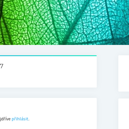
07
jdříve
přihlásit
.