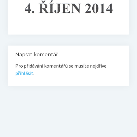
O vodě ze studní
Proutkaření – historie
Telestézická prospekce
Kontakty
Napsat komentář
Kniha návštěv
Pro přidávání komentářů se musíte nejdříve
Mapa – sídlo ČEPES
přihlásit
.
Kontakty
Seznam praktiků