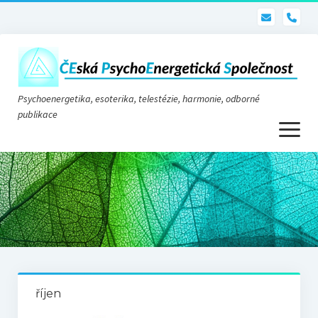
pho
Psychoenergetika, esoterika, telestézie, harmonie, odborné
publikace
otevřít
menu
Psychoenergetika
O nás
O společnosti
Stanovy
říjen
Telestézie