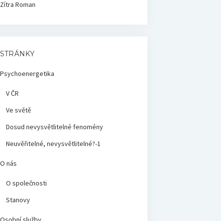
Zítra
Roman
STRÁNKY
Psychoenergetika
V ČR
Ve světě
Dosud nevysvětlitelné fenomény
Neuvěřitelné, nevysvětlitelné?-1
O nás
O společnosti
Stanovy
Osobní služby