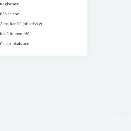
Registrace
Přihlásit se
Zdroj kanálů (příspěvky)
Kanál komentářů
Česká lokalizace
Scroll
to
the