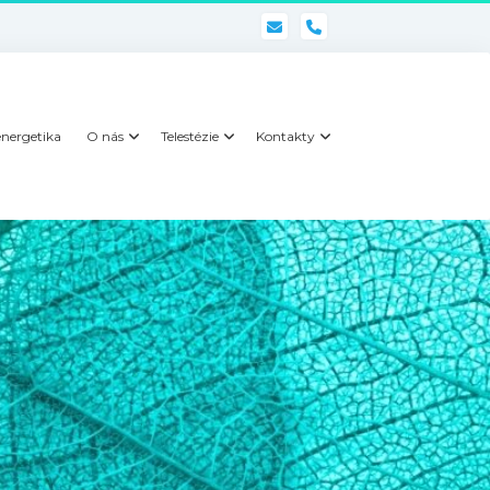
phone
nergetika
O nás
Telestézie
Kontakty