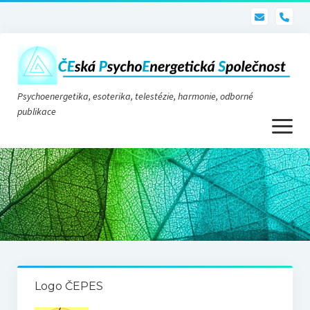
pho
Psychoenergetika, esoterika, telestézie, harmonie, odborné
publikace
otevřít
menu
Psychoenergetika
O nás
O společnosti
Stanovy
Logo ČEPES
Telestézie