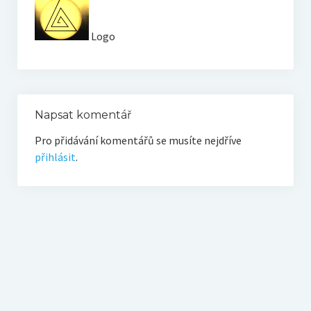
O vodě ze studní
Logo
Proutkaření – historie
Telestézická prospekce
Kontakty
Napsat komentář
Kniha návštěv
Pro přidávání komentářů se musíte nejdříve
Mapa – sídlo ČEPES
přihlásit
.
Kontakty
Seznam praktiků