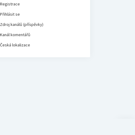
Registrace
Přihlásit se
Zdroj kanálů (příspěvky)
Kanál komentářů
Česká lokalizace
Scroll
to
the