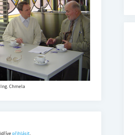
 Ing. Chmela
jdříve
přihlásit
.