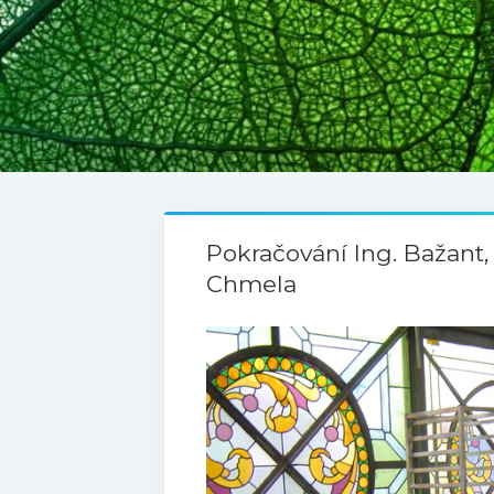
Pokračování Ing. Bažant, 
Chmela