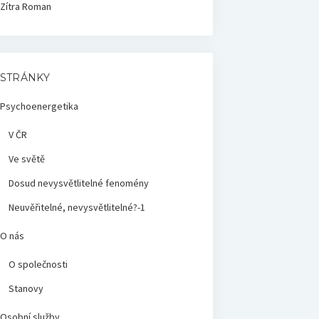
Zítra
Roman
STRÁNKY
Psychoenergetika
V ČR
Ve světě
Dosud nevysvětlitelné fenomény
Neuvěřitelné, nevysvětlitelné?-1
O nás
O společnosti
Stanovy
Osobní služby