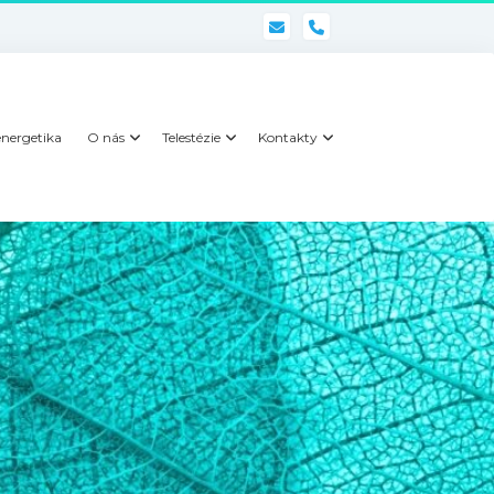
phone
nergetika
O nás
Telestézie
Kontakty