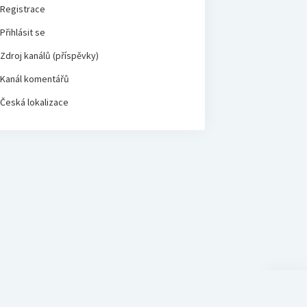
Registrace
Přihlásit se
Zdroj kanálů (příspěvky)
Kanál komentářů
Česká lokalizace
Scroll
to
the