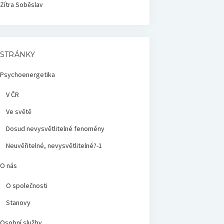
Zítra
Soběslav
STRÁNKY
Psychoenergetika
V ČR
Ve světě
Dosud nevysvětlitelné fenomény
Neuvěřitelné, nevysvětlitelné?-1
O nás
O společnosti
Stanovy
Osobní služby