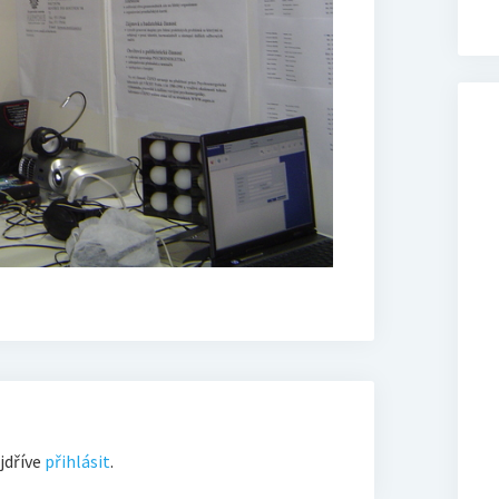
jdříve
přihlásit
.