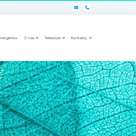
phone
nergetika
O nás
Telestézie
Kontakty