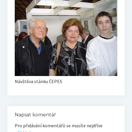
O vodě ze studní
Proutkaření – historie
Telestézická prospekce
Kontakty
Kniha návštěv
Mapa – sídlo ČEPES
Kontakty
Návštěva stánku ČEPES
Seznam praktiků
Napsat komentář
Pro přidávání komentářů se musíte nejdříve