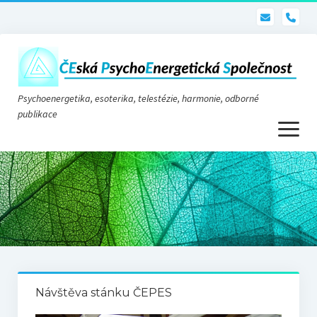
pho
Psychoenergetika, esoterika, telestézie, harmonie, odborné
publikace
otevřít
menu
Psychoenergetika
O nás
O společnosti
Stanovy
Návštěva stánku ČEPES
Telestézie