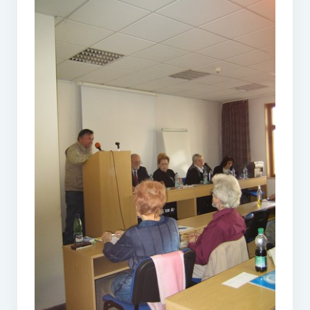
O vodě ze studní
Proutkaření – historie
Telestézická prospekce
Kontakty
Kniha návštěv
Mapa – sídlo ČEPES
Kontakty
Seznam praktiků