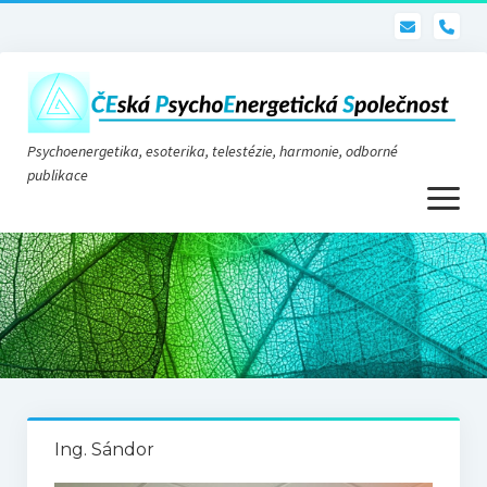
pho
Psychoenergetika, esoterika, telestézie, harmonie, odborné
publikace
otevřít
menu
Psychoenergetika
O nás
O společnosti
Stanovy
Ing. Sándor
Telestézie