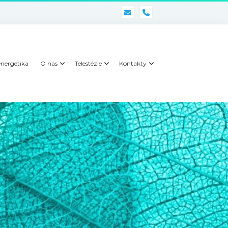
phone
nergetika
O nás
Telestézie
Kontakty