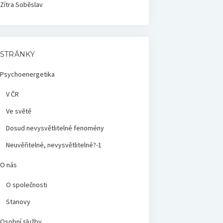
Zítra
Soběslav
STRÁNKY
Psychoenergetika
V ČR
Ve světě
Dosud nevysvětlitelné fenomény
Neuvěřitelné, nevysvětlitelné?-1
O nás
O společnosti
Stanovy
Osobní služby