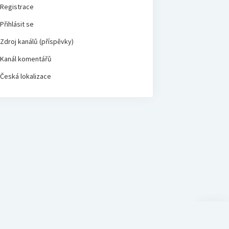
Registrace
Přihlásit se
Zdroj kanálů (příspěvky)
Kanál komentářů
Česká lokalizace
Scroll
to
the