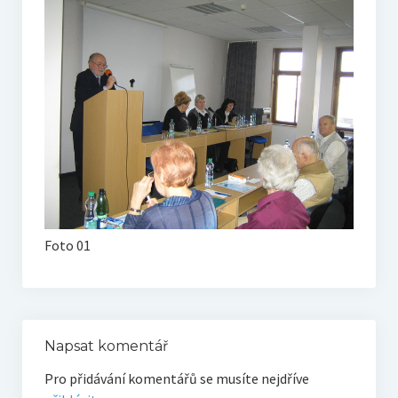
O vodě ze studní
Proutkaření – historie
Telestézická prospekce
Kontakty
Kniha návštěv
Mapa – sídlo ČEPES
Kontakty
Foto 01
Seznam praktiků
Napsat komentář
Pro přidávání komentářů se musíte nejdříve