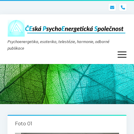
pho
Psychoenergetika, esoterika, telestézie, harmonie, odborné
publikace
otevřít
menu
Psychoenergetika
O nás
O společnosti
Stanovy
Foto 01
Telestézie