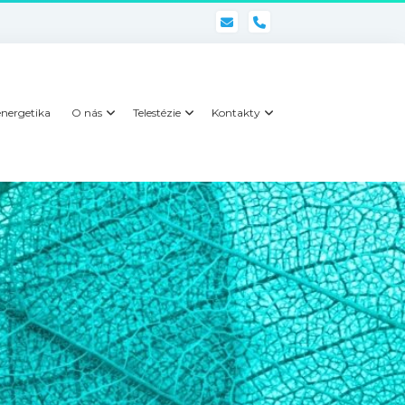
phone
nergetika
O nás
Telestézie
Kontakty