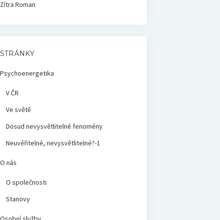
Zítra
Roman
STRÁNKY
Psychoenergetika
V ČR
Ve světě
Dosud nevysvětlitelné fenomény
Neuvěřitelné, nevysvětlitelné?-1
O nás
O společnosti
Stanovy
Osobní služby