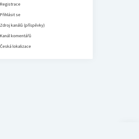
Registrace
Přihlásit se
Zdroj kanálů (příspěvky)
Kanál komentářů
Česká lokalizace
Scroll
to
the