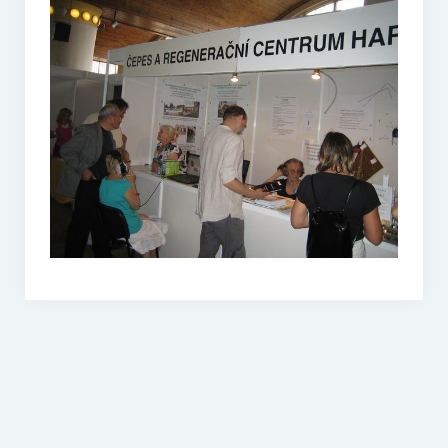
O vodě ze studní
Proutkaření – historie
Telestézická prospekce
Kontakty
Kniha návštěv
Mapa – sídlo ČEPES
Kontakty
Seznam praktiků