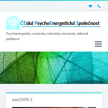
pho
Psychoenergetika, esoterika, telestézie, harmonie, odborné
publikace
otevřít
menu
Psychoenergetika
O nás
O společnosti
Stanovy
eso2009-2
Telestézie