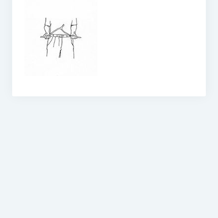
O vodě ze studní
Proutkaření – historie
Telestézická prospekce
Kontakty
Kniha návštěv
Mapa – sídlo ČEPES
Kontakty
Seznam praktiků