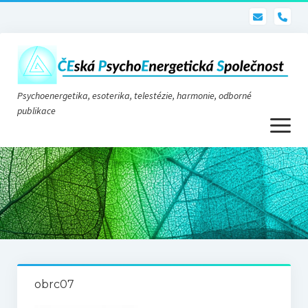
pho
Psychoenergetika, esoterika, telestézie, harmonie, odborné
publikace
otevřít
menu
Psychoenergetika
O nás
O společnosti
Stanovy
obrc07
Telestézie