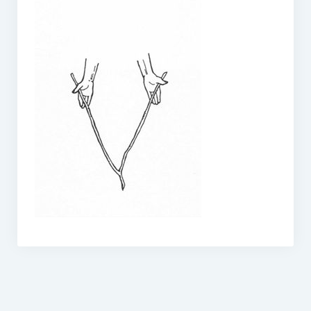
O vodě ze studní
Proutkaření – historie
Telestézická prospekce
Kontakty
Kniha návštěv
Mapa – sídlo ČEPES
Kontakty
Seznam praktiků