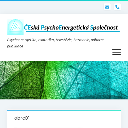
pho
Psychoenergetika, esoterika, telestézie, harmonie, odborné
publikace
otevřít
menu
Psychoenergetika
O nás
O společnosti
Stanovy
obrc01
Telestézie