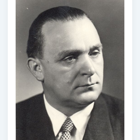
O vodě ze studní
Proutkaření – historie
Telestézická prospekce
Kontakty
Kniha návštěv
Mapa – sídlo ČEPES
Kontakty
Seznam praktiků