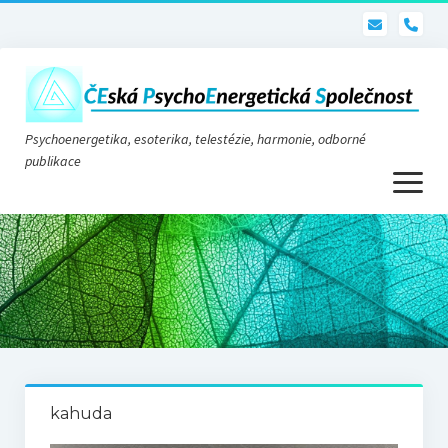
pho
Psychoenergetika, esoterika, telestézie, harmonie, odborné
publikace
otevřít
menu
Psychoenergetika
O nás
O společnosti
Stanovy
kahuda
Telestézie