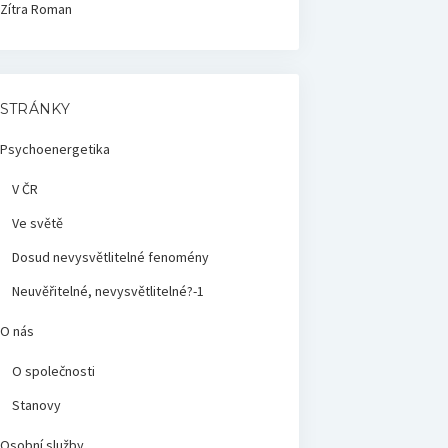
Zítra
Roman
STRÁNKY
Psychoenergetika
V ČR
Ve světě
Dosud nevysvětlitelné fenomény
Neuvěřitelné, nevysvětlitelné?-1
O nás
O společnosti
Stanovy
Osobní služby