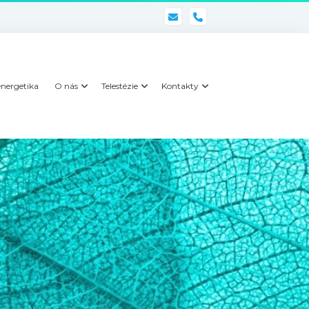
phone
nergetika
O nás
Telestézie
Kontakty