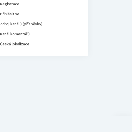
Registrace
Přihlásit se
Zdroj kanálů (příspěvky)
Kanál komentářů
Česká lokalizace
Scroll
to
the