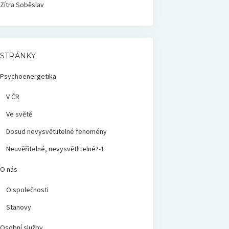
Zítra
Soběslav
STRÁNKY
Psychoenergetika
V ČR
Ve světě
Dosud nevysvětlitelné fenomény
Neuvěřitelné, nevysvětlitelné?-1
O nás
O společnosti
Stanovy
Osobní služby