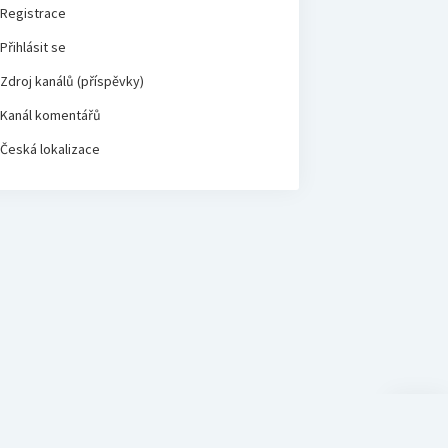
Registrace
Přihlásit se
Zdroj kanálů (příspěvky)
Kanál komentářů
Česká lokalizace
Scroll
to
the