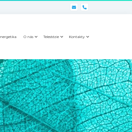
phone
nergetika
O nás
Telestézie
Kontakty