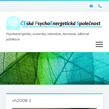
pho
Psychoenergetika, esoterika, telestézie, harmonie, odborné
publikace
otevřít
menu
Psychoenergetika
O nás
O společnosti
Stanovy
vh2008-2
Telestézie