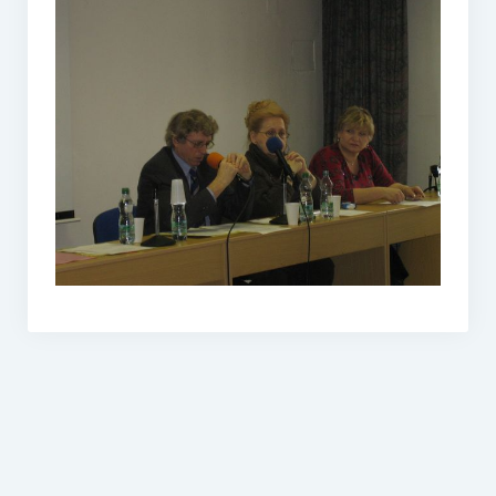
O vodě ze studní
Proutkaření – historie
Telestézická prospekce
Kontakty
Kniha návštěv
Mapa – sídlo ČEPES
Kontakty
Seznam praktiků