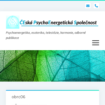
pho
Psychoenergetika, esoterika, telestézie, harmonie, odborné
publikace
otevřít
menu
Psychoenergetika
O nás
O společnosti
Stanovy
obrc06
Telestézie