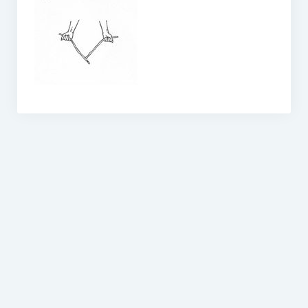
O vodě ze studní
Proutkaření – historie
Telestézická prospekce
Kontakty
Kniha návštěv
Mapa – sídlo ČEPES
Kontakty
Seznam praktiků