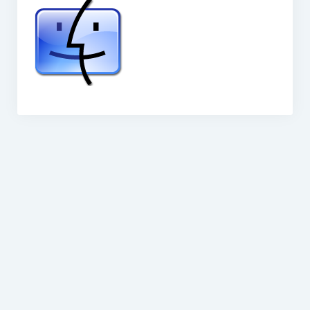
O vodě ze studní
Proutkaření – historie
Telestézická prospekce
Kontakty
Kniha návštěv
Mapa – sídlo ČEPES
Kontakty
Seznam praktiků