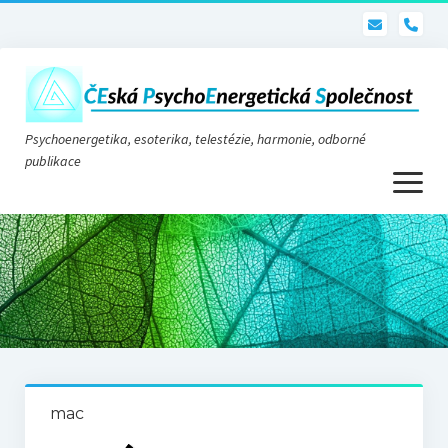
pho
Psychoenergetika, esoterika, telestézie, harmonie, odborné
publikace
otevřít
menu
Psychoenergetika
O nás
O společnosti
Stanovy
mac
Telestézie