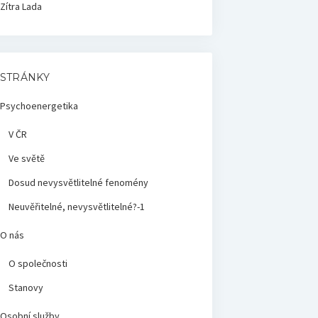
Zítra
Lada
STRÁNKY
Psychoenergetika
V ČR
Ve světě
Dosud nevysvětlitelné fenomény
Neuvěřitelné, nevysvětlitelné?-1
O nás
O společnosti
Stanovy
Osobní služby