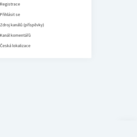
Registrace
Přihlásit se
Zdroj kanálů (příspěvky)
Kanál komentářů
Česká lokalizace
Scroll
to
the