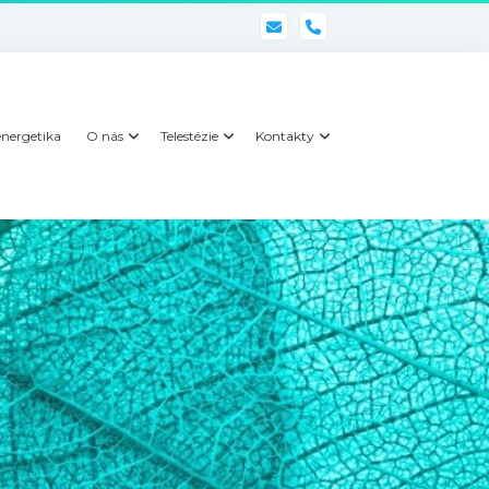
phone
nergetika
O nás
Telestézie
Kontakty