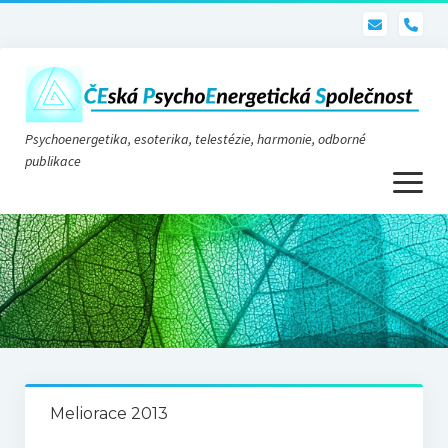
pho
Psychoenergetika, esoterika, telestézie, harmonie, odborné
publikace
otevřít
menu
Psychoenergetika
O nás
O společnosti
Stanovy
Meliorace 2013
Telestézie