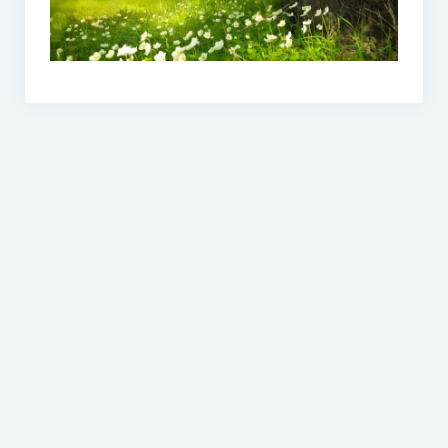
O vodě ze studní
Proutkaření – historie
Telestézická prospekce
Kontakty
Kniha návštěv
Mapa – sídlo ČEPES
Kontakty
Seznam praktiků