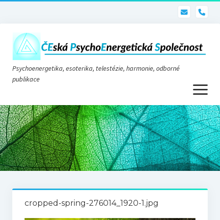
pho
Psychoenergetika, esoterika, telestézie, harmonie, odborné
publikace
otevřít
menu
Psychoenergetika
O nás
O společnosti
Stanovy
cropped-spring-276014_1920-1.jpg
Telestézie