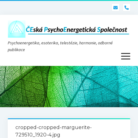
pho
Psychoenergetika, esoterika, telestézie, harmonie, odborné
publikace
otevřít
menu
Psychoenergetika
O nás
O společnosti
Stanovy
cropped-cropped-marguerite-
Telestézie
729510_1920-4.jpg