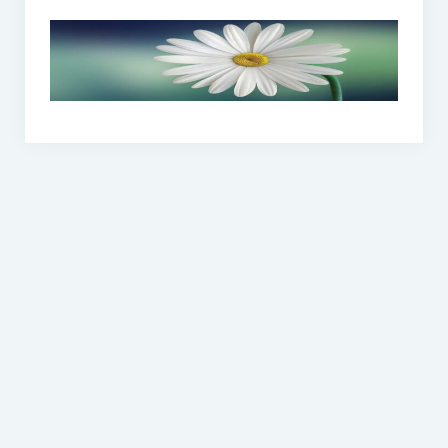
O vodě ze studní
Proutkaření – historie
Telestézická prospekce
Kontakty
Kniha návštěv
Mapa – sídlo ČEPES
Kontakty
Seznam praktiků