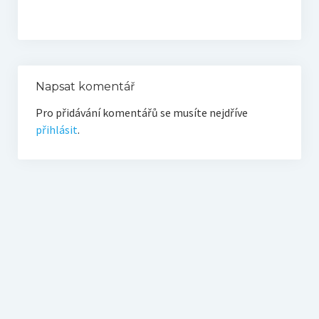
O vodě ze studní
Proutkaření – historie
Telestézická prospekce
Napsat komentář
Kontakty
Pro přidávání komentářů se musíte nejdříve
Kniha návštěv
přihlásit
.
Mapa – sídlo ČEPES
Kontakty
Seznam praktiků