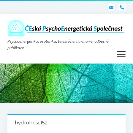
pho
Psychoenergetika, esoterika, telestézie, harmonie, odborné
publikace
otevřít
menu
Psychoenergetika
O nás
O společnosti
Stanovy
hydrohpsc152
Telestézie